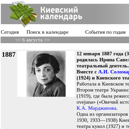
Сегодня
Поиск в календаре
События по годам
<< 6 августа >>
1887
12 января 1887 года (3
родилась Ирина Саве
театральный деятель
Вместе с
А.И. Солома
(1924) и Киевского те
Работала в Киевском т
Втором театре Украин
(1919), где была режис
ovejuna» («Овечий ист
К.А. Марджанова
.
Одна из организаторов
1930, 1933—1938) Киев
театра кукол (1927) и