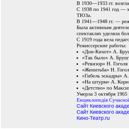
В 1930—1933 гг. возг
С 1938 по 1941 год — 
ТЮЗа.
В 1941—1948 гг. — ре
Была активным деятелем
спектаклях уделяла бо
С 1919 года вела педаг
Режиссерские работы:
«Дон-Кихот» А. Бруш
«Так было» А. Брушт
«Ревизор» Н. Гоголя 
«Женитьба» Н. Гогол
«Гибель эскадры» А.
«На штурм» А. Корне
«Детство» по Максим
Умерла 3 октября 1965 
Енциклопедiя Сучасної
Сайт Киевского акад
Сайт Киевского акаде
Кино-Театр.ru