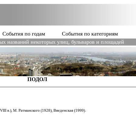
События по годам
События по категориям
ых названий некоторых улиц, бульваров и площадей
ПОДОЛ
II в.), М. Ратманского (1928), Введенская (1999).