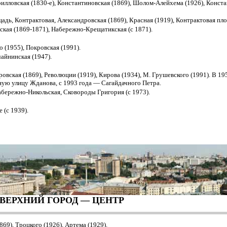
лловская (1830-е), Константиновская (1869), Шолом-Алейхема (1926), Конст
дь, Контрактовая, Александровская (1869), Красная (1919), Контрактовая пло
ая (1869-1871), Набережно-Крещатикская (с 1871).
 (1955), Покровская (1991).
айнинская (1947).
овская (1869), Революции (1919), Кирова (1934), М. Грушевского (1991). В 19
ную улицу Жданова, с 1993 года — Сагайдачного Петра.
абережно-Никольская, Сковороды Григория (с 1973).
 (с 1939).
ВЕРХНИЙ ГОРОД — ЦЕНТР
69), Троцкого (1926), Артема (1929).