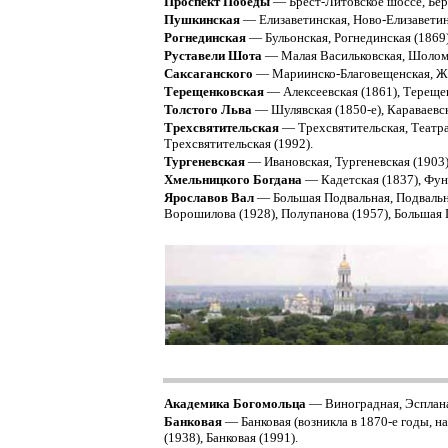
Проспект Победы
— Брест-Литовское шоссе, Бере
Пушкинская
— Елизаветинская, Ново-Елизаветинс
Рогнединская
— Бульонская, Рогнединская (1869),
Руставели Шота
— Малая Васильковская, Шолом-А
Саксаганского
— Мариинско-Благовещенская, Жан
Терещенковская
— Алексеевская (1861), Терещенк
Толстого Льва
— Шулявская (1850-е), Караваевска
Трехсвятительская
— Трехсвятительская, Театра
Трехсвятительская (1992).
Тургеневская
— Ивановская, Тургеневская (1903)
Хмельницкого Богдана
— Кадетская (1837), Фунд
Ярославов Вал
— Большая Подвальная, Подвальная
Ворошилова (1928), Полупанова (1957), Большая П
Академика Богомольца
— Виноградная, Эспланад
Банковая
— Банковая (возникла в 1870-е годы, н
(1938), Банковая (1991).