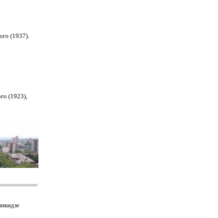
го (1937).
го (1923),
никидзе