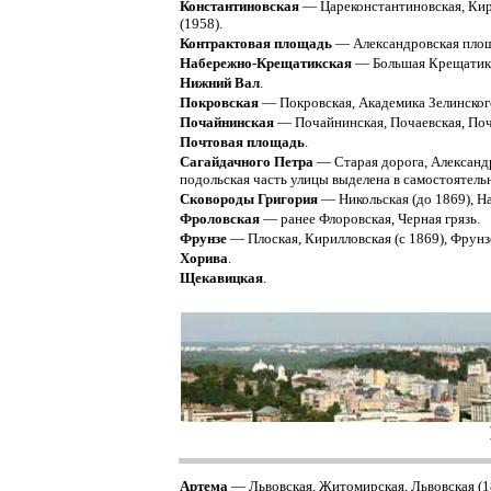
Константиновская
— Цареконстантиновская, Кири
(1958).
Контрактовая площадь
— Александровская площа
Набережно-Крещатикская
— Большая Крещатикск
Нижний Вал
.
Покровская
— Покровская, Академика Зелинского
Почайнинская
— Почайнинская, Почаевская, Поч
Почтовая площадь
.
Сагайдачного Петра
— Старая дорога, Александр
подольская часть улицы выделена в самостоятель
Сковороды Григория
— Никольская (до 1869), Н
Фроловская
— ранее Флоровская, Черная грязь.
Фрунзе
— Плоская, Кирилловская (с 1869), Фрунзе
Хорива
.
Щекавицкая
.
Артема
— Львовская, Житомирская, Львовская (18