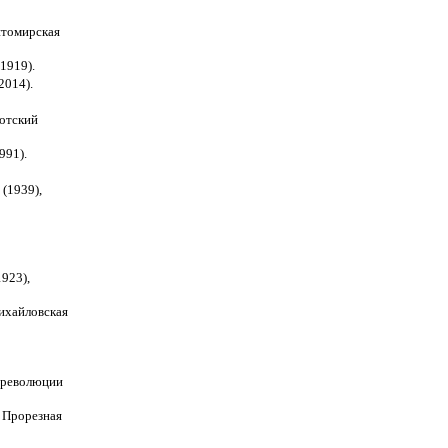
итомирская
1919).
2014).
лотский
991).
(1939),
923),
Михайловская
й революции
, Прорезная