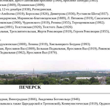
стейское, Брест-Литовский проспект (1964), проспект Победы (1985).
кая (1869), Пушкинская (1899).
 12-го декабря (1938), Рогнединская.
лейхема (1919), Борохова (1926), Димитрова (1936), Руставели Шота(1937).
дармская, Мариинско-Благовещенская (1889), Л. Пятакова (1919), Саксаганско
овская (1900), Чудновского (1919), Репина (1955), Терещенковская (1992).
я (1891), Толстовская (1920), Толстого Льва (1926).
льная, Трехсвятительская, Жертв Революции (1919), Героев Революции (1955),
.
уклеевская (1869), Ленина (1919), Хмельницкого Богдана (1993).
, Ярославов Вал (1869), Большая Подвальная, Ярославов Вал (1919), Раковско
одвальная (1962), Ярославов Вал (1976).
ПЕЧЕРСК
ная, Виноградная (1866), Академика Богомольца (1946).
азывалась также Царедарской и Треповской), Коммунистическая (1919), Орджо