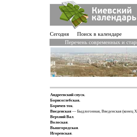
Сегодня
Поиск в календаре
Перечень современных и стар
Андреевский спуск
.
Борисоглебская.
Боричев ток
.
Введенская
— Быдлогонная, Введенская (конец XVI
Верхний Вал
.
Волоская
.
Вышгородская
.
Игоревская
.