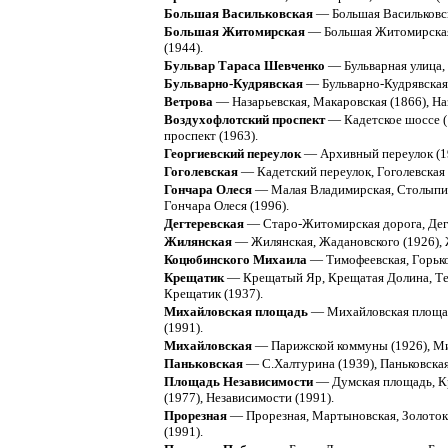
Большая Васильковская
— Большая Васильковска
Большая Житомирская
— Большая Житомирская,
(1944).
Бульвар Тараса Шевченко
— Бульварная улица, 
Бульварно-Кудрявская
— Бульварно-Кудрявская (
Ветрова
— Назарьевская, Макаровская (1866), Наз
Воздухофлотский проспект
— Кадетское шоссе (
проспект (1963).
Георгиевский переулок
— Архивный переулок (19
Гоголевская
— Кадетский переулок, Гоголевская 
Гончара Олеся
— Малая Владимирская, Столыпинск
Гончара Олеся (1996).
Дегтеревская
— Старо-Житомирская дорога, Дегте
Жилянская
— Жилянская, Жадановского (1926), 
Коцюбинского Михаила
— Тимофеевская, Горько
Крещатик
— Крещатый Яр, Крещатая Долина, Теат
Крещатик (1937).
Михайловская площадь
— Михайловская площадь 
(1991).
Михайловская
— Парижской коммуны (1926), Ми
Паньковская
— С.Халтурина (1939), Паньковская
Площадь Независимости
— Думская площадь, Кр
(1977), Независимости (1991).
Прорезная
— Прорезная, Мартыновская, Золотокр
(1991).