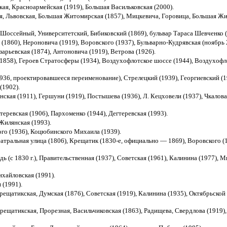
я, Красноармейская (1919), Большая Васильковская (2000).
 Львовская, Большая Житомирская (1857), Мицкевича, Горовица, Большая Ж
Шоссейный, Университетский, Бибиковский (1869), бульвар Тараса Шевченко (
1860), Нероновича (1919), Воровского (1937), Бульварно-Кудрявская (ноябрь 
арьевская (1874), Антоновича (1919), Ветрова (1926).
1858), Героев Стратосферы (1934), Воздухофлотское шоссе (1944), Воздухоф
36, проектировавшееся переименование), Стрелецкий (1939), Георгиевский (1
(1902).
ая (1911), Гершуни (1919), Постышева (1936), Л. Кецховели (1937), Чкалова 
ревская (1906), Пархоменко (1944), Дегтеревская (1993).
Жилянская (1993).
го (1936), Коцюбинского Михаила (1939).
ральная улица (1806), Крещатик (1830-е, официально — 1869), Воровского (1
(с 1830 г.), Правительственная (1937), Советская (1961), Калинина (1977), 
хайловская (1991).
 (1991).
ещатикская, Думская (1876), Советская (1919), Калинина (1935), Октябрьско
ещатикская, Прорезная, Васильчиковская (1863), Радищева, Свердлова (1919)