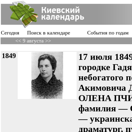
Сегодня
Поиск в календаре
События по годам
<< 9 августа >>
1849
17 июля 1849 
городке Гад
небогатого 
Акимовича Д
ОЛЕНА ПЧИ
фамилия — 
— украинска
драматург, 