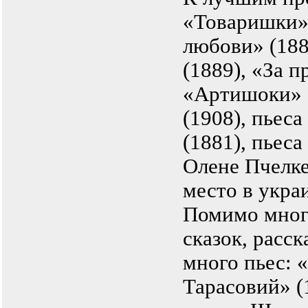
«Товаришки» 
любови» (188
(1889), «За п
«Артишоки» (
(1908), пьес
(1881), пьеса
Олене Пчелк
место в укра
Помимо мног
сказок, расск
много пьес: 
Тарасовий» (