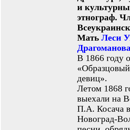
и культурны
этнограф. Ч
Всеукраинск
Мать
Леси 
Драгоманов
В 1866 году 
«Образцовый
девиц».
Летом 1868 г
выехали на В
П.А. Косача в
Новоград-Вол
песни, обряд