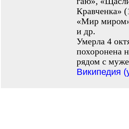
гаю», «Щасли
Кравченка» (
«Мир миром» 
и др.
Умерла 4 окт
похоронена 
рядом с муже
Википедия (у