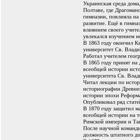
Украинская среда дома,
Полтаве, где Драгоман
гимназии, повлияла на
развитие. Ещё в гимна
влиянием своего учите
увлекался изучением и
В 1863 году окончил К
университет Св. Влади
Работал учителем геог
В 1865 году принят на
всеобщей истории исто
университета Св. Влад
Читал лекции по истор
историографии Древне
истории эпохи Реформ
Опубликовал ряд стате
В 1870 году защитил м
всеобщей истории на т
Римской империи и Та
После научной команди
должность штатного до