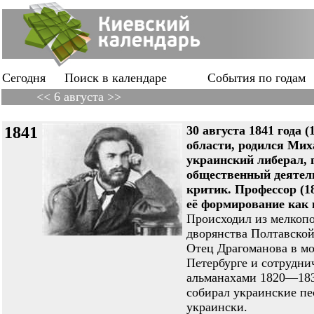
Сегодня
Поиск в календаре
События по годам
<< 6 августа >>
1841
30 августа 1841 года (
области, родился М
украинский либерал, 
общественный деятел
критик. Профессор (1
её формирование как 
Происходил из мелкоп
дворянства Полтавской
Отец Драгоманова в мо
Петербурге и сотрудни
альманахами 1820—1830
собирал украинские пе
украински.