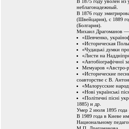
В 1875 году уволен из
неблагонадежный.
В 1876 году эмигрирова
(Швейцария), с 1889 г
(Болгария).
Михаил Драгоманов — 
«Шевченко, українофі
«Историческая Польш
«Чудацькі думки про
«Листи на Наддніпря
«Автобіографічної з
Мемуаров «Австро-р
«Исторические песн
соавторстве с В. Анто
«Малорусские народн
«Нові українські піс
«Політичні пісні ук
1885) и др.
Умер 2 июля 1895 года 
В 1989 года в Киеве им
Национальному педаго
М.П. Драгоманова.