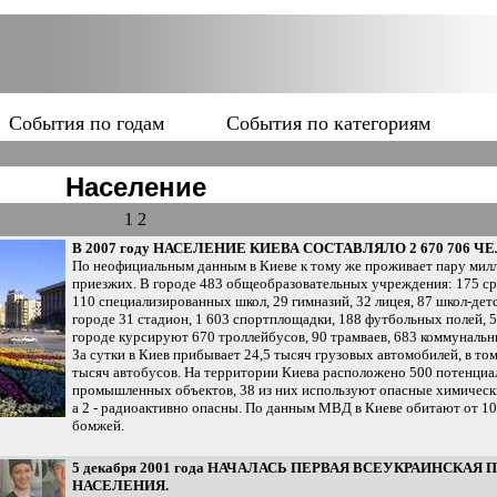
События по годам
События по категориям
Население
1
2
В 2007 году НАСЕЛЕНИЕ КИЕВА СОСТАВЛЯЛО 2 670 706 Ч
По неофициальным данным в Киеве к тому же проживает пару мил
приезжих. В городе 483 общеобразовательных учреждения: 175 ср
110 специализированных школ, 29 гимназий, 32 лицея, 87 школ-дет
городе 31 стадион, 1 603 спортплощадки, 188 футбольных полей, 5
городе курсируют 670 троллейбусов, 90 трамваев, 683 коммунальн
За сутки в Киев прибывает 24,5 тысяч грузовых автомобилей, в том
тысяч автобусов. На территории Киева расположено 500 потенци
промышленных объектов, 38 из них используют опасные химическ
а 2 - радиоактивно опасны. По данным МВД в Киеве обитают от 10
бомжей.
5 декабря 2001 года НАЧАЛАСЬ ПЕРВАЯ ВСЕУКРАИНСКАЯ
НАСЕЛЕНИЯ.