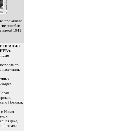
еве проживало
огие погибли
да зимой 1941
СР ПРИНЯЛ
ИЕВА.
дписью
возросла по
ь населения,
ленных
четырех
Новая
ерская,
 село Позняки,
 и Новая
селок
есная дача,
кий, земли