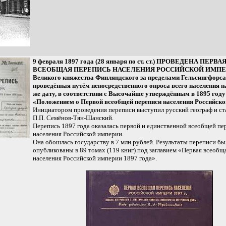
9 февраля 1897 года (28 января по ст. ст.) ПРОВЕДЕНА ПЕРВА
ВСЕОБЩАЯ ПЕРЕПИСЬ НАСЕЛЕНИЯ РОССИЙСКОЙ ИМПЕР
Великого княжества Финляндского за пределами Гельсингфорса
проведённая путём непосредственного опроса всего населения на
же дату, в соответствии с Высочайше утверждённым в 1895 году
«Положением о Первой всеобщей переписи населения Российско
Инициатором проведения переписи выступил русский географ и ст
П.П. Семёнов-Тян-Шанский.
Перепись 1897 года оказалась первой и единственной всеобщей п
населения Российской империи.
Она обошлась государству в 7 млн рублей. Результаты переписи бы
опубликованы в 89 томах (119 книг) под заглавием «Первая всеобщ
населения Российской империи 1897 года».