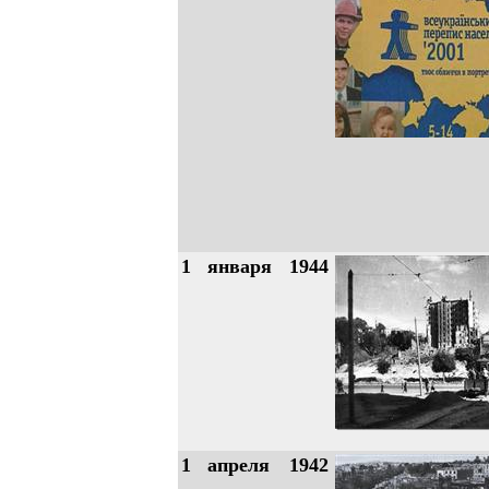
1
января
1944
1
апреля
1942