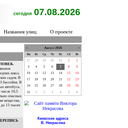
07.08.2026
сегодня
Названия улиц
О проекте
<
Август 2026
>
Пн
Вт
Ср
Чт
Пт
Сб
Вс
27
28
29
30
31
1
2
ЕЛОВЕК.
3
4
5
6
7
8
9
лионов
едних школ,
10
11
12
13
14
15
16
ских садов. В
17
18
19
20
21
22
23
3 бассейна. В
24
25
26
27
28
29
30
ых автобуса.
 числе 10,5
31
1
2
3
4
5
6
ально опасных
ие вещества,
 до 15 тысяч
Киевские адреса
 ПЕРЕПИСЬ
В. Некрасова