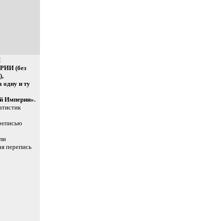
Я
ИИ (без
),
 одну и ту
й Империи».
атистик
ереписью
ли
ая перепись