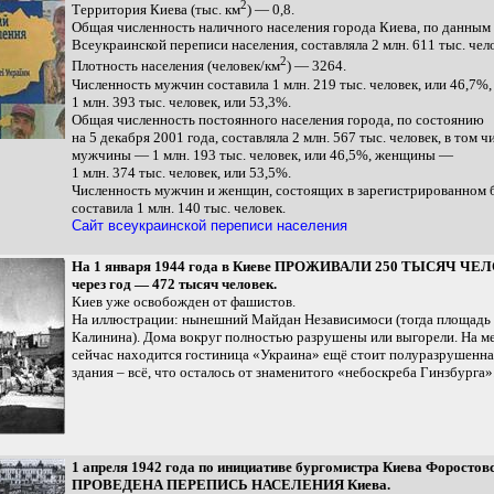
2
Территория Киева (тыс. км
) — 0,8.
Общая численность наличного населения города Киева, по данным
Всеукраинской переписи населения, составляла 2 млн. 611 тыс. чел
2
Плотность населения (человек/км
) — 3264.
Численность мужчин составила 1 млн. 219 тыс. человек, или 46,7
1 млн. 393 тыс. человек, или 53,3%.
Общая численность постоянного населения города, по состоянию
на 5 декабря 2001 года, составляла 2 млн. 567 тыс. человек, в том ч
мужчины — 1 млн. 193 тыс. человек, или 46,5%, женщины —
1 млн. 374 тыс. человек, или 53,5%.
Численность мужчин и женщин, состоящих в зарегистрированном б
составила 1 млн. 140 тыс. человек.
Сайт всеукраинской переписи населения
На 1 января 1944 года в Киеве ПРОЖИВАЛИ 250 ТЫСЯЧ ЧЕЛ
через год — 472 тысяч человек.
Киев уже освобожден от фашистов.
На иллюстрации: нынешний Майдан Независимоси (тогда площадь 
Калинина). Дома вокруг полностью разрушены или выгорели. На ме
сейчас находится гостиница «Украина» ещё стоит полуразрушенна
здания – всё, что осталось от знаменитого «небоскреба Гинзбурга»
1 апреля 1942 года по инициативе бургомистра Киева Форостов
ПРОВЕДЕНА ПЕРЕПИСЬ НАСЕЛЕНИЯ Киева.