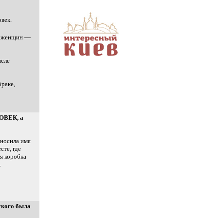
овек.
%, женщин —
исле
раке,
ОВЕК, а
носила имя
сте, где
я коробка
.
ского была