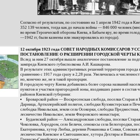
Согласно её результатам, по состоянию на 1 апреля 1942 года в Ки
352 139 человек, тогда как до начала войны — 846 000 человек (мн
во время Героической обороны Киева, в Бабьем яру, во время голо
—1942 гг, были казнены или эвакуировались из города).
12 октября 1923 года СОВЕТ НАРОДНЫХ КОМИССАРОВ УС
ПОСТАНОВЛЕНИЕ О РАСШИРЕНИИ ГОРОДСКОЙ ЧЕРТЫ К
Вслед за ним 27 октября вышло аналогичное постановление за по
зампреда Киевского губисполкома А.И. Кашкарова.
В результате этих административных решений территория города 
сравнению с 1917 года сразу в 2,28 раза. Увеличилась и численност
но, конечно же, не в такой пропорции.
В городскую черту Киева добавились более сорока названий насе
пунктов и участков пригородной зоны, входивших ранее в состав 
районов Киевской губернии:
Броварской район — Воскресенская слобода, поселки Старая и 
Дарница, Артиллерийский полигон, слободки Кухмистерская и Печ
слободка Никольская, земли села Осокорки, слободка Предмостная,
лесничество Никольское, земли Флоровского монастыря;
Будаевский район — Александровская слободка, поселки Старая
Чоколовка, Аэродром, село Беличи, сенокосы села Белогородки, по
Екатериновка, хутор Любка, деревни Романовка и Совки, Совская л
лесничества Киевское и Святошинское, хутора Дехтяры и Вишневс
Греческо-Синайского монастыря;