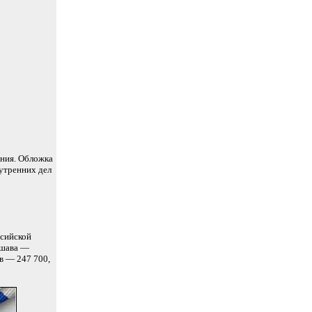
рния. Обложка
утренних дел
ссийской
ршава —
в — 247 700,