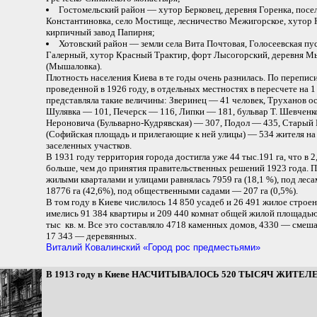
Гостомельский район — хутор Берковец, деревня Горенка, посе
Константиновка, село Мостище, лесничество Межигорское, хутор 
кирпичный завод Папирня;
Хотовский район — земли села Вита Почтовая, Голосеевская пу
Галерный, хутор Красный Трактир, форт Лысогорский, деревня 
(Мышаловка).
Плотность населения Киева в те годы очень разнилась. По переписи
проведенной в 1926 году, в отдельных местностях в пересчете на 1
представляла такие величины: Зверинец — 41 человек, Труханов о
Шулявка — 101, Печерск — 116, Липки — 181, бульвар Т. Шевченко
Нероновича (Бульварно-Кудрявская) — 307, Подол — 435, Старый
(Софийская площадь и прилегающие к ней улицы) — 534 жителя на
заселенных участков.
В 1931 году территория города достигла уже 44 тыс.191 га, что в 2
больше, чем до принятия правительственных решений 1923 года. 
жилыми кварталами и улицами равнялась 7959 га (18,1 %), под лес
18776 га (42,6%), под общественными садами — 207 га (0,5%).
В том году в Киеве числилось 14 850 усадеб и 26 491 жилое строен
имелись 91 384 квартиры и 209 440 комнат общей жилой площадью
тыс кв. м. Все это составляло 4718 каменных домов, 4330 — смеш
17 343 — деревянных.
Виталий Ковалинский «Город рос предместьями»
В 1913 году в Киеве НАСЧИТЫВАЛОСЬ 520 ТЫСЯЧ ЖИТЕЛЕ