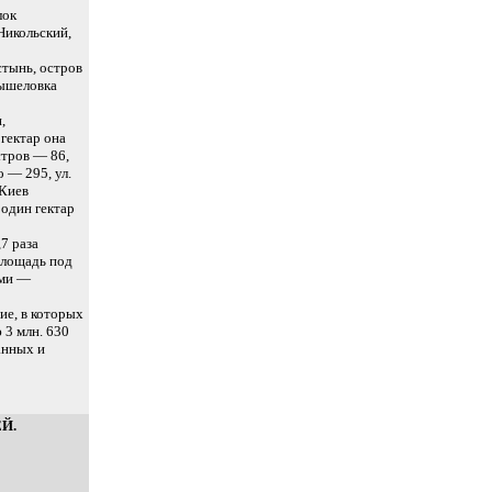
лок
Никольский,
стынь, остров
Мышеловка
,
 гектар она
стров — 86,
 — 295, ул.
 Киев
 один гектар
,7 раза
Площадь под
ами —
ие, в которых
 3 млн. 630
анных и
Й.