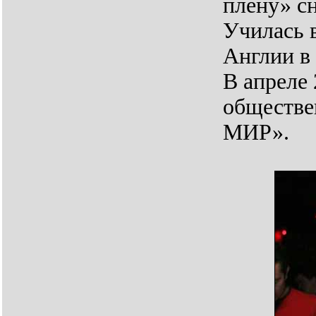
плену» с
Училась 
Англии в 
В апреле 
обществе
МИР».