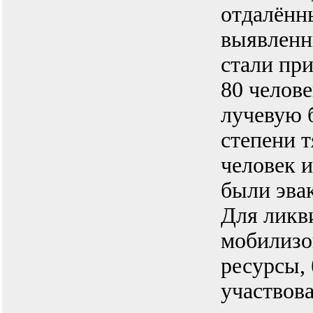
отдалённ
выявленн
стали при
80 челове
лучевую 
степени т
человек 
были эва
Для ликв
мобилизо
ресурсы, 
участвов