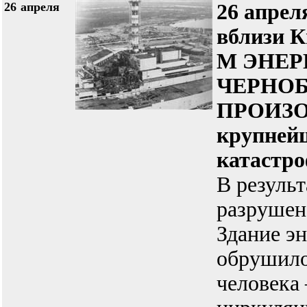
26
апреля
26 апреля
вблизи К
М ЭНЕР
ЧЕРНО
ПРОИЗ
крупнейш
катастро
В резуль
разрушен
Здание э
обрушило
человека