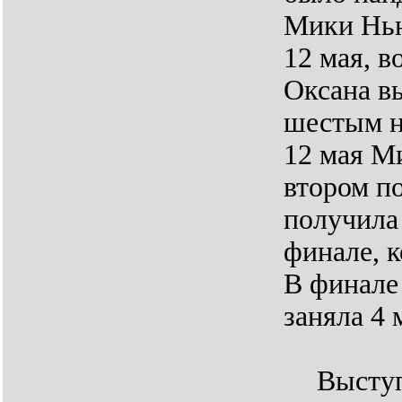
Мики Нью
12 мая, в
Оксана в
шестым н
12 мая М
втором п
получила 
финале, к
В финале
заняла 4 
Высту