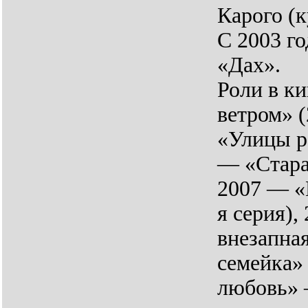
Карого (
С 2003 го
«Дах».
Роли в к
ветром» (
«Улицы р
— «Стара
2007 — «
я серия),
внезапна
семейка»
любовь» 