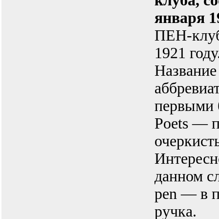
клуба, с
января 1
ПЕН-клуб
1921 году
Название
аббревиат
первыми 
Poets — п
очеркист
Интересно
данном сл
pen — в 
ручка.