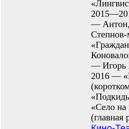
«Лингвис
2015—201
— Антон,
Степнов-
«Граждан
Коновало
— Игорь 
2016 — «
(коротко
«Подкид
«Село на
(главная 
Кино-Теа