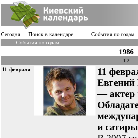
Сегодня
Поиск в календаре
События по годам
События по годам
1986
1
2
11
февраля
11 февра
Евгений
— актер 
Обладате
междуна
и сатиры