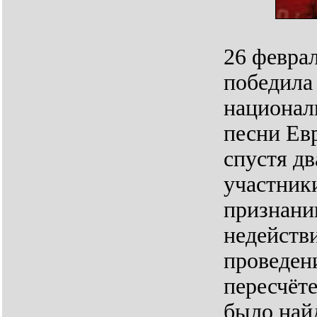
26 феврал
победила
национал
песни Ев
спустя д
участники
признани
недейств
проведен
пересчёт
было найд