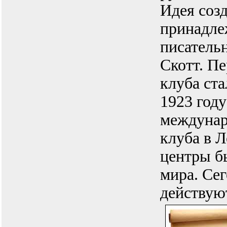
Идея соз
принадле
писатель
Скотт. П
клуба ст
1923 год
междунар
клуба в Л
центры б
мира. Се
действуют