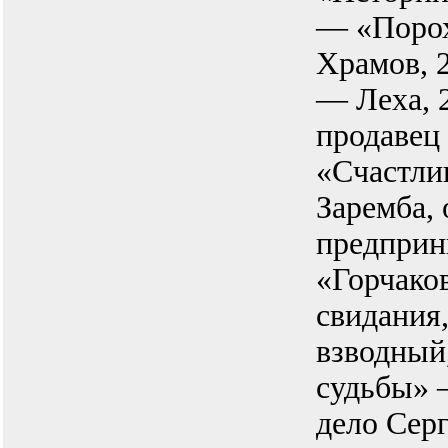
— «Порох
Храмов, 
— Леха, 
продавец
«Счастли
Заремба,
предприн
«Горчако
свидания
взводный
судьбы» 
дело Сер