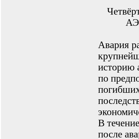
Четвёр
АЭ
Авария р
крупнейш
историю 
по предп
погибших
последств
экономич
В течени
после ава