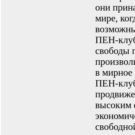
они прина
мире, ког
возможн
ПЕН-клуб
свободы 
произвол
в мирное 
ПЕН-клуб
продвиже
высоким 
экономич
свободно