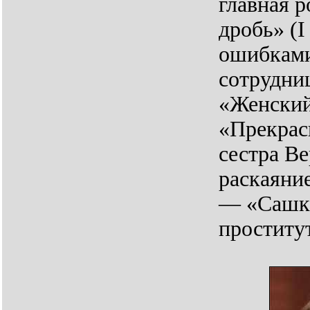
главная 
дробь» (I
ошибками
сотрудни
«Женский
«Прекрас
сестра В
раскаяни
— «Сашка
проститут