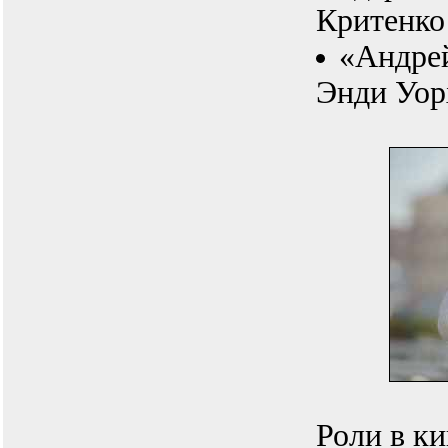
Критенко
«Андре
Энди Уорх
Роли в к