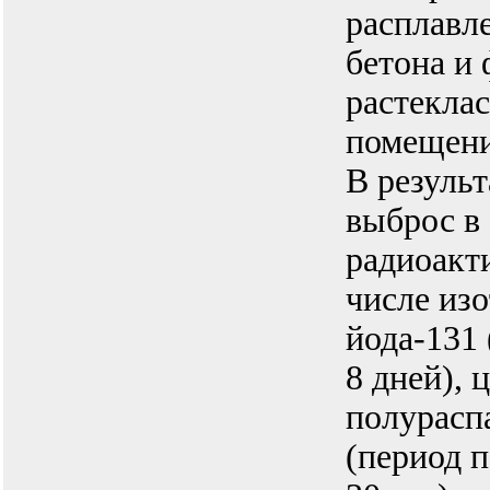
расплавле
бетона и
растекла
помещен
В резуль
выброс в
радиоакт
числе изо
йода-131
8 дней), 
полураспа
(период 