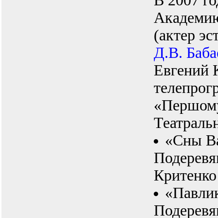
В 2007 г
Академию
(актер эс
Д.В. Баба
Евгений 
телепрог
«Першому
Театраль
«Сны В
Подеревя
Критенко
«Павли
Подеревя