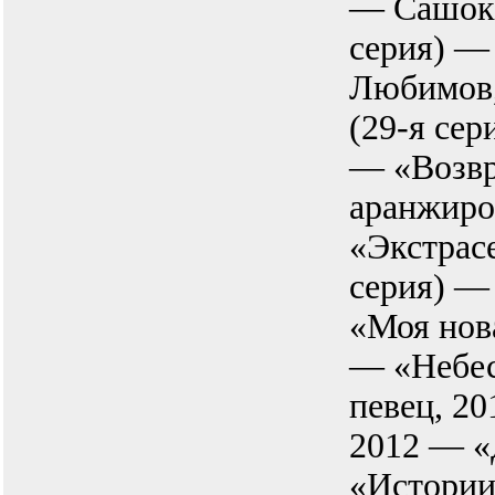
— Сашок,
серия) —
Любимов,
(29-я сер
— «Возвр
аранжиро
«Экстрас
серия) —
«Моя нов
— «Небес
певец, 2
2012 — «
«Истории