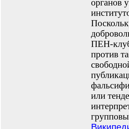
органов 
институт
Поскольк
добровол
ПЕН-клуб
против т
свободно
публикац
фальсифи
или тенд
интерпре
групповы
Википед