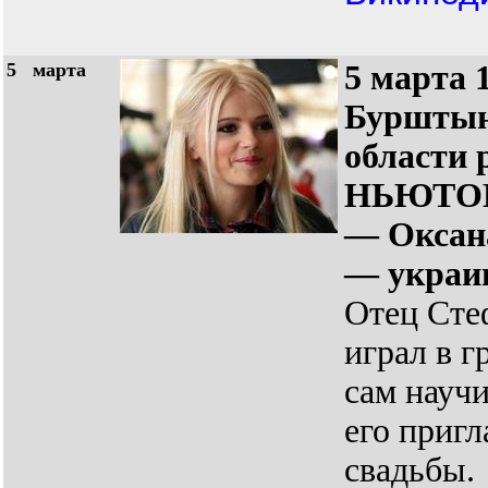
5
марта
5 марта 1
Бурштын
области
НЬЮТОН 
— Оксан
— украин
Отец Сте
играл в г
сам научи
его приг
свадьбы.