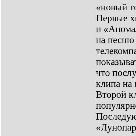
«новый т
Первые х
и «Анома
на песню
телекомп
показыва
что посл
клипа на
Второй к
популярн
Последую
«Лунопарк