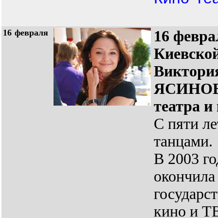
16
февраля
16 февра
Киевской
Виктор
ЯСИНОВ
театра и
С пяти л
танцами.
В 2003 го
окончила
государст
кино и Т