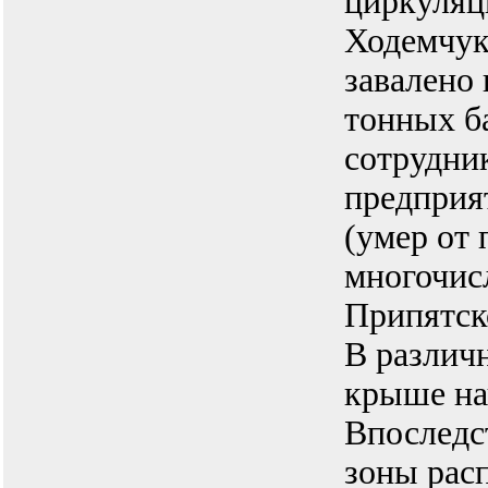
циркуляц
Ходемчук 
завалено 
тонных б
сотрудни
предприя
(умер от
многочис
Припятск
В различ
крыше на
Впоследс
зоны расп