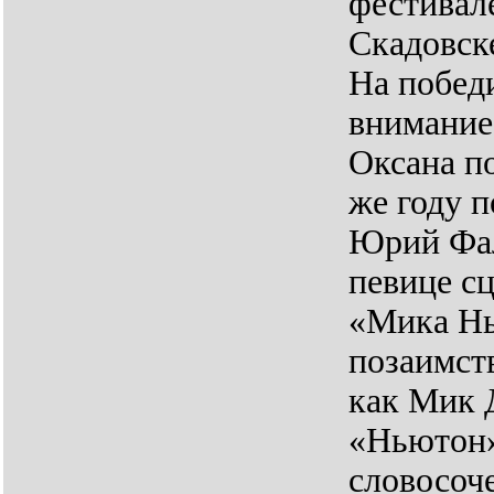
фестивал
Скадовск
На побед
внимание
Оксана по
же году п
Юрий Фал
певице с
«Мика Нь
позаимст
как Мик 
«Ньютон»
словосоче