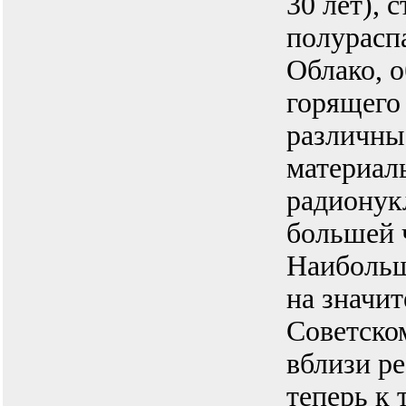
30 лет), 
полураспа
Облако, 
горящего 
различны
материалы
радионук
большей 
Наибольш
на значи
Советско
вблизи р
теперь к