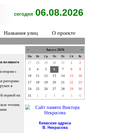
06.08.2026
сегодня
Названия улиц
О проекте
<
Август 2026
>
Пн
Вт
Ср
Чт
Пт
Сб
Вс
ля великого
27
28
29
30
31
1
2
3
4
5
6
7
8
9
Болгарии с
10
11
12
13
14
15
16
 и риторике.
17
18
19
20
21
22
23
 руках в
24
25
26
27
28
29
30
ей первой на
31
1
2
3
4
5
6
льзе чтения.
ским
Киевские адреса
В. Некрасова