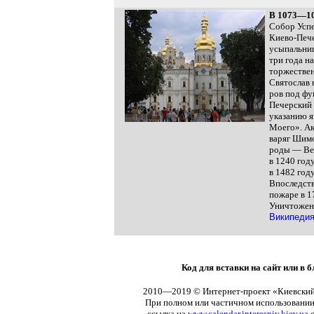
В 1073—
Собор Успе
Киево-Пече
усыпальниц
три года н
торжествен
Святослав 
ров под фу
Печерский 
указанию я
Моего». Ак
варяг Шимо
роды — Вел
в 1240 год
в 1482 год
Впоследств
пожаре в 1
Уничтожен 
Википеди
Код для вставки на сайт или в б
2010—2019 © Интернет-проект «Киевский
При полном или частичном использовании
ссылка на
www.calendar.interesniy.kiev.ua
о