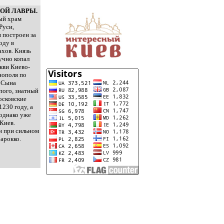
КОЙ ЛАВРЫ.
ый храм
Руси,
 построен за
оду в
ахов. Князь
учно копал
кви Киево-
нополя по
с Сына
пого, знатный
осковские
230 году, а
 однако уже
Киев.
н при сильном
барокко.