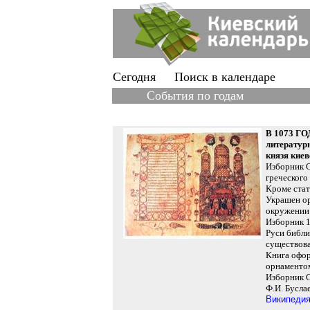
Сегодня
Поиск в календаре
События по годам
В 1073 Г
литературн
князя кие
Изборник С
греческого
Кроме стат
Украшен ор
окружении 
Изборник 1
Руси библи
существова
Книга офо
орнаменто
Изборник С
Ф.И. Буслае
Википеди