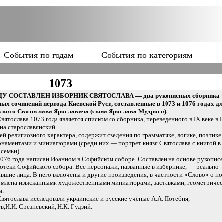
События по годам
События по категориям
1073
ОДУ СОСТАВЛЕН ИЗБОРНИК СВЯТОСЛАВА — два рукописных сборника
ых сочинений периода Киевской Руси, составленные в 1073 и 1076 годах д
вского Святослава Ярославича (сына Ярослава Мудрого).
вятослава 1073 года является списком со сборника, переведенного в ІХ веке в 
 на старославянский.
ей религиозного характера, содержит сведения по грамматике, логике, поэтике
наментами и миниатюрами (среди них — портрет князя Святослава с книгой в
семьи).
076 года написан Иоанном в Софийском соборе. Составлен на основе рукопис
отеки Софийского собора. Все персонажи, названные в изборнике, — реально
вшие лица. В него включены и другие произведения, в частности «Слово» о по
рмлена изысканными художественными миниатюрами, заставками, геометриче
м.
вятослава исследовали украинские и русские учёные А.А. Потебня,
в,И.И. Срезневский, Н.К. Гудзий.
я