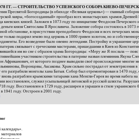
1078 ГГ. — СТРОИТЕЛЬСТВО УСПЕНСКОГО СОБОРА КИЕВО-ПЕЧЕРС
ния Пресвятой Богородицы (в обиходе «Великая церковь») — главный соборн
рской лавры, «богосозданный» прообраз всех монастырских храмов Древней 
а киевских князей. Заложен в 1073 году по инициативе Феодосия Печерского и
а деньги князя Святослава II Ярославича. Заложение собора состоялось в 1073 г
ной обстановке, в присутствии преподобного Феодосия и всех печерских мон
не только подарил землю под церковь и 1000 гривен золотом, но и собственнор
ндаменты. Его возведение было овеяно легендами. Постройку и украшение цер
патерик связывает с греческими мастерами, пришедшими в Киев из Константи
вившейся им во сне с образом храма Богородицы: «Меру же Я послала — поя
тивнейшим участником строительства в патерике назван племянник Якуна Сле
н Африканович, от которого позднее выводили своё происхождение многие м
ьяминовы, Воронцовы, Аксаковы. Храм сильно пострадал от землетрясения в 1
у его разграбили монголы хана Батыя. Собор был отремонтирован в 1470 году,
у вновь разграблен крымскими татарами хана Менгли-Гирея во время набега на 
ии восстановлен, служил усыпальницей литовской и русской шляхты. Разруше
718 году. Восстановлен в 1729 году, расширен и украшен в стиле украинского 
в 1941 году. Отстроен в 2001 году.
я
лог
 календарь».
 материалов
бязательна.