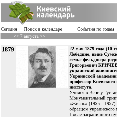
Сегодня
Поиск в календаре
События по годам
<< 7 августа >>
1879
22 мая 1879 года (10-го
Лебедине, ныне Сумск
семье фельдшера род
Григорьевич КРИЧ
украинский живописе
Украинской академии 
профессор Киевского 
института.
Учился в Вене у Густа
Монументальный трип
«Жизнь» (1925—1927) 
образцом украинского 
После заграничного пу