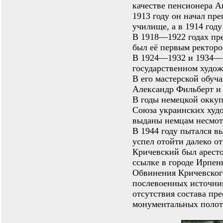
качестве пенсионера А
1913 году он начал пр
училище, а в 1914 году
В 1918—1922 годах пре
был её первым ректоро
В 1924—1932 и 1934—1
государственном худож
В его мастерской обуч
Александр Фильберт и
В годы немецкой окку
Союза украинских худо
выданы немцам несмотр
В 1944 году пытался вы
успел отойти далеко от
Кричевский был аресто
ссылке в городе Ирпен
Обвинения Кричевского
послевоенных источник
отсутствия состава пре
монументальных полот