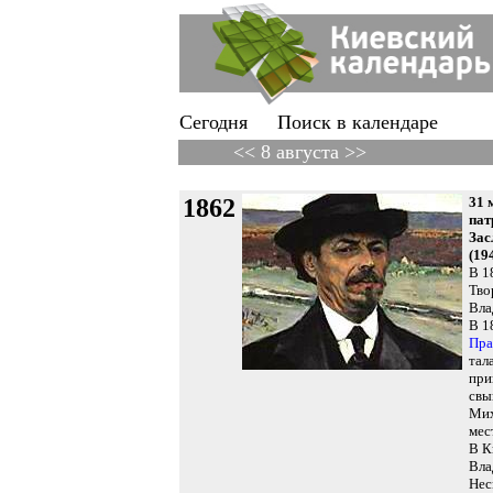
Сегодня
Поиск в календаре
<< 8 августа >>
1862
31 
пат
Зас
(19
В 1
Тво
Вла
В 1
Пра
тал
при
свы
Мих
мес
В К
Вла
Нес