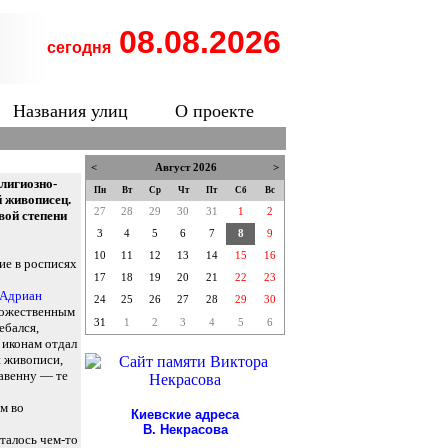
08.08.2026
сегодня
Названия улиц
О проекте
<
Август 2026
>
елигиозно-
Пн
Вт
Ср
Чт
Пт
Сб
Вс
 живописец.
27
28
29
30
31
1
2
вой степени
3
4
5
6
7
8
9
10
11
12
13
14
15
16
ие в росписях
17
18
19
20
21
22
23
Адриан
24
25
26
27
28
29
30
дожественным
31
1
2
3
4
5
6
ебался,
 иконам отдал
й живописи,
авенну — те
м во
Киевские адреса
В. Некрасова
талось чем-то