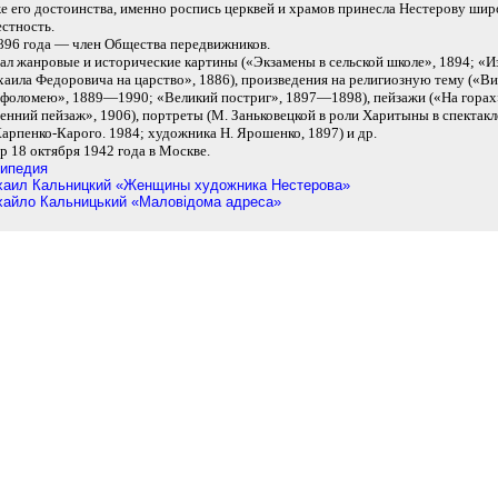
е его достоинства, именно роспись церквей и храмов принесла Нестерову ш
естность.
896 года — член Общества передвижников.
ал жанровые и исторические картины («Экзамены в сельской школе», 1894; «И
аила Федоровича на царство», 1886), произведения на религиозную тему («В
фоломею», 1889—1990; «Великий постриг», 1897—1898), пейзажи («На горах»
енний пейзаж», 1906), портреты (М. Заньковецкой в роли Харитыны в спектак
Карпенко-Карого. 1984; художника Н. Ярошенко, 1897) и др.
р 18 октября 1942 года в Москве.
ипедия
аил Кальницкий «Женщины художника Нестерова»
айло Кальницький «Маловiдома адреса»