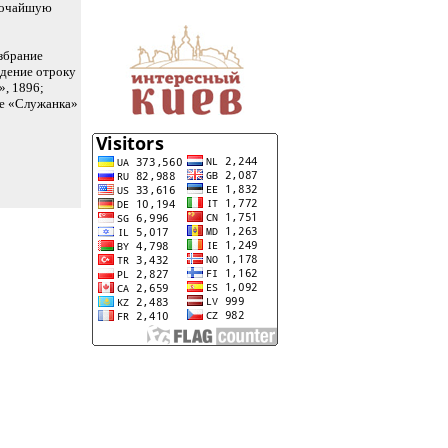
ирочайшую
збрание
идение отроку
, 1896;
ле «Служанка»