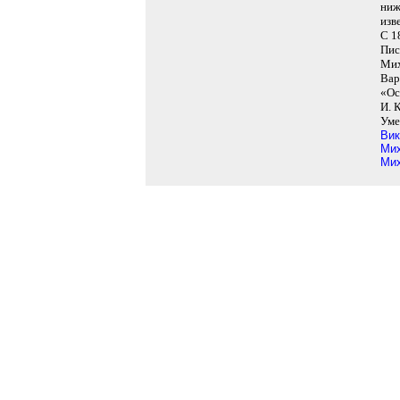
ниж
изв
С 1
Пис
Мих
Вар
«Ос
И. 
Уме
Вик
Мих
Мих