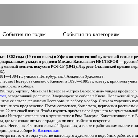
События по годам
События по категориям
мая 1862 года (19-го по ст. ст.) в Уфе в интеллигентной купеческой семье с р
риархальным укладом родился Михаил Васильевич НЕСТЕРОВ — русский
луженный деятель искусств РСФСР (1942). Лауреат Сталинской премии пер
41).
881—1884 гг. учился в Петербургской Академии Художеств.
рчество Нестерова связано с Киевом, в 1890—1895 гг. жил тут, принимал участ
димирского собора.
890 году картину Михаила Нестерова «Отрок Варфоломей» увидел профессор
хов
, заведовавший росписью Владимирского собора в Киеве. Поражённый ху
антом её автора, пригласил Нестерова на работу в собор. Сначала художник кол
нять ли это предложение. Потом согласился, более того, церковным росписям и
ше 22 лет своей жизни. Чтобы изучить приёмы новой для него монументально
аил Нестеров отправился в путешествие в Рим, Палермо, Константинополь и Р
та, где мог ознакомиться с традициями византийского искусства.
иеве Нестеров сблизился с семьёй Праховых, а также с работавшим вместе с ни
димирском соборе
В. Васнецовым
.
мотря на то, что тогда участие настоящего художника в подобных работах счи