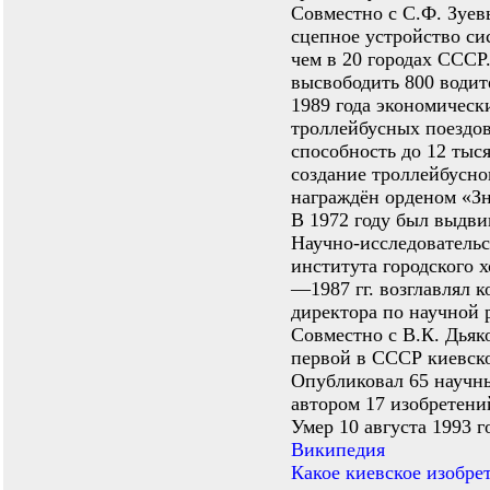
Совместно с С.Ф. Зуе
сцепное устройство си
чем в 20 городах СССР
высвободить 800 водит
1989 года экономическ
троллейбусных поездов
способность до 12 тыс
создание троллейбусног
награждён орденом «Зн
В 1972 году был выдви
Научно-исследовательс
института городского 
—1987 гг. возглавлял к
директора по научной 
Совместно с В.К. Дьяк
первой в СССР киевско
Опубликовал 65 научных
автором 17 изобретени
Умер 10 августа 1993 
Википедия
Какое киевское изобре