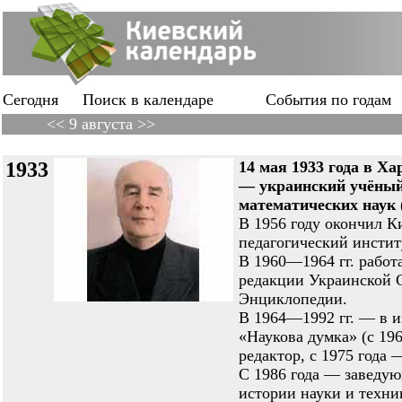
Сегодня
Поиск в календаре
События по годам
<< 9 августа >>
1933
14 мая 1933 года в 
— украинский учёный,
математических наук (
В 1956 году окончил К
педагогический инстит
В 1960—1964 гг. работ
редакции Украинской 
Энциклопедии.
В 1964—1992 гг. — в и
«Наукова думка» (с 19
редактор, с 1975 года 
С 1986 года — заведу
истории науки и тех