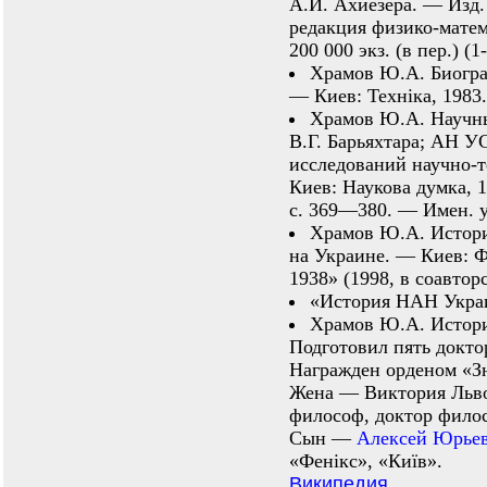
А.И. Ахиезера. — Изд. 
редакция физико-матем
200 000 экз. (в пер.) (
Храмов Ю.А. Биогра
— Киев: Техніка, 1983.
Храмов Ю.А. Научны
В.Г. Барьяхтара; АН У
исследований научно-т
Киев: Наукова думка, 1
с. 369—380. — Имен. у
Храмов Ю.А. Истори
на Украине. — Киев: 
1938» (1998, в соавторс
«История НАН Украи
Храмов Ю.А. Истори
Подготовил пять докто
Награжден орденом «Зн
Жена — Виктория Льво
философ, доктор фило
Сын —
Алексей Юрье
«Фенікс», «Київ».
Википедия