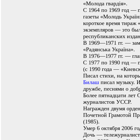
«Молода гвардія».
С 1964 по 1969 год — 
газеты «Молодь Україн
короткое время тираж 
экземпляров — это бы
республиканских изда
В 1969—1971 гг. — зам
«Радянська Україна».
В 1976—1977 гг. — гла
С 1977 по 1990 год — 
(с 1990 года — «Киевс
Писал стихи, на котор
Билаш
писал музыку. И
дружбе, песнями о доб
Более пятнадцати лет 
журналистов УССР.
Награжден двумя орден
Почетной Грамотой Пр
(1985).
Умер 6 октября 2006 г
Дочь — тележурналист