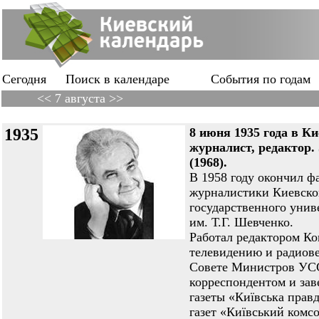
Сегодня
Поиск в календаре
События по годам
<< 7 августа >>
1935
8 июня 1935 года в 
журналист, редактор
(1968).
В 1958 году окончил ф
журналистики Киевско
государственного унив
им. Т.Г. Шевченко.
Работал редактором Ко
телевидению и радиов
Совете Министров УС
корреспондентом и за
газеты «Київська прав
газет «Київський комс