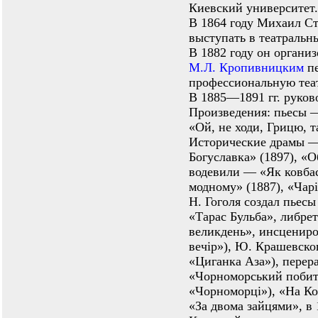
Киевский университет.
В 1864 году Михаил С
выступать в театральн
В 1882 году он организ
М.Л. Кропивницким
пе
профессиональную теа
В 1885—1891 гг. руков
Произведения: пьесы —
«Ой, не ходи, Грицю, т
Исторические драмы —
Богуславка» (1897), «О
водевили — «Як ковбаса
модному» (1887), «Чар
Н. Гоголя создал пьесы
«Тарас Бульба», либре
великдень», инсценир
вечiр»), Ю. Крашевско
«Циганка Аза»), перер
«Чорноморський побит
«Чорноморцi»), «На Ко
«За двома зайцями», в