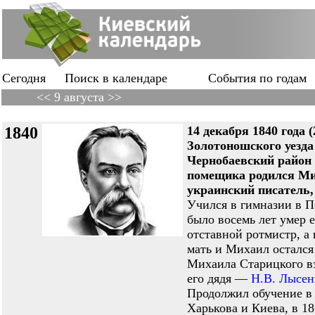
Сегодня
Поиск в календаре
События по годам
<< 9 августа >>
1840
14 декабря 1840 года (
Золотоношского уезда
Чернобаевский район 
помещика родился 
украинский писатель,
Учился в гимназии в П
было восемь лет умер е
отставной ротмистр, а 
мать и Михаил остался
Михаила Старицкого в
его дядя —
Н.В. Лысен
Продолжил обучение в
Харькова и Киева, в 18