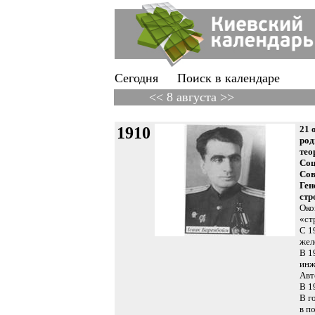
Сегодня
Поиск в календаре
<< 8 августа >>
1910
21 
род
тео
Соц
Сов
Ген
стр
Око
«ст
С 1
жел
В 1
инж
Авт
В 1
В г
в п