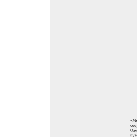
«Мо
соо
Оде
пут