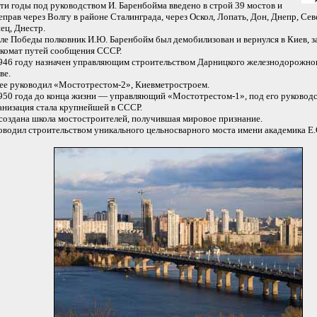
эти годы под руководством И. Баренбойма введено в строй 39 мостов и
еправ через Волгу в районе Сталинграда, через Оскол, Лопать, Дон, Днепр, Се
ец, Днестр.
ле Победы полковник И.Ю. Баренбойм был демобилизован и вернулся в Киев, з
комат путей сообщения СССР.
946 году назначен управляющим строительством Дарницкого железнодорожног
ве.
ее руководил «Мостотрестом-2», Киевметростроем.
950 года до конца жизни — управляющий «Мостотрестом-1», под его руковод
анизация стала крупнейшей в СССР.
создана школа мостостроителей, получившая мировое признание.
оводил строительством уникального цельносварного моста имени академика Е.