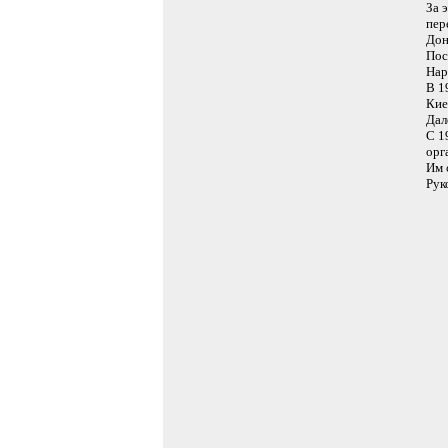
За 
пер
Дон
Пос
Нар
В 1
Кие
Дал
С 1
орг
Им 
Рук