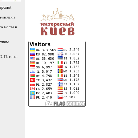
верский
ачислен в
о моста в
ством
О. Патона.