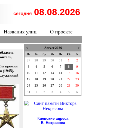
08.08.2026
сегодня
Названия улиц
О проекте
<
Август 2026
>
области,
Пн
Вт
Ср
Чт
Пт
Сб
Вс
оитель,
27
28
29
30
31
1
2
) и премии
3
4
5
6
7
8
9
 (1945).
10
11
12
13
14
15
16
Заслуженный
17
18
19
20
21
22
23
24
25
26
27
28
29
30
31
1
2
3
4
5
6
Киевские адреса
В. Некрасова