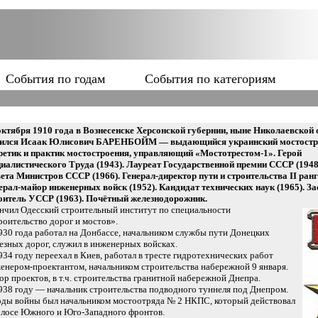
События по годам
События по категориям
октября 1910 года в Вознесенске Херсонской губернии, ныне Николаевской 
ился Исаак Юлисович БАРЕНБОЙМ — выдающийся украинский мостостр
ретик и практик мостостроения, управляющий «Мостотрестом-1». Герой
иалистического Труда (1943). Лауреат Государственной премии СССР (1948
ета Министров СССР (1966). Генерал-директор пути и строительства II ранга
ерал-майор инженерных войск (1952). Кандидат технических наук (1965). 
оитель УССР (1963). Почётный железнодорожник.
нчил Одесский строительный институт по специальности
роительство дорог и мостов».
930 года работал на Донбассе, начальником службы пути Донецких
езных дорог, служил в инженерных войсках.
934 году переехал в Киев, работал в тресте гидротехнических работ
енером-проектантом, начальником строительства набережной 9 января.
ор проектов, в т.ч. строительства гранитной набережной Днепра.
938 году — начальник строительства подводного туннеля под Днепром.
оды войны был начальником мостоотряда № 2 НКПС, который действовал
олосе Южного и Юго-Западного фронтов.