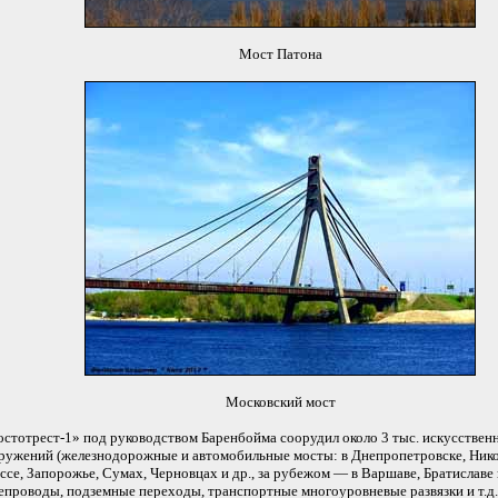
Мост Патона
Московский мост
стотрест-1» под руководством Баренбойма соорудил около 3 тыс. искусствен
ружений (железнодорожные и автомобильные мосты: в Днепропетровске, Нико
ссе, Запорожье, Сумах, Черновцах и др., за рубежом — в Варшаве, Братиславе и
епроводы, подземные переходы, транспортные многоуровневые развязки и т.д.