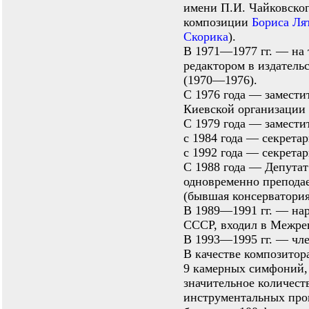
имени П.И. Чайковског
композиции
Бориса Ля
Скорика
).
В 1971—1977 гг. — на 
редактором в издатель
(1970—1976).
С 1976 года — замести
Киевской организации
С 1979 года — замести
с 1984 года — секретар
с 1992 года — секрета
С 1988 года — Депутат
одновременно препода
(бывшая консерватория
В 1989—1991 гг. — на
СССР, входил в Межре
В 1993—1995 гг. — чл
В качестве композитора
9 камерных симфоний, 
значительное количест
инструментальных прои