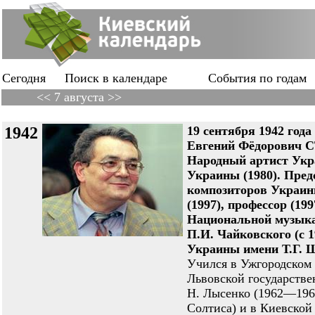
Сегодня
Поиск в календаре
События по годам
<< 7 августа >>
1942
19 сентября 1942 год
Евгений Фёдорович 
Народный артист Укра
Украины (1980). Пред
композиторов Украин
(1997), профессор (1
Национальной музык
П.И. Чайковского (с 1
Украины имени Т.Г. Ш
Учился в Ужгородском
Львовской государств
Н. Лысенко (1962—196
Солтиса) и в Киевской