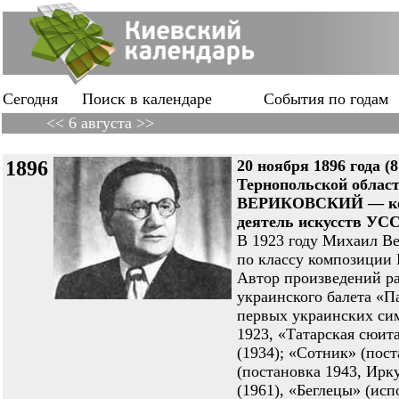
Сегодня
Поиск в календаре
События по годам
<< 6 августа >>
1896
20 ноября 1896 года (8
Тернопольской облас
ВЕРИКОВСКИЙ — комп
деятель искусств УССР
В 1923 году Михаил В
по классу композиции 
Автор произведений ра
украинского балета «П
первых украинских си
1923, «Татарская сюита
(1934); «Сотник» (пос
(постановка 1943, Ирк
(1961), «Беглецы» (исп