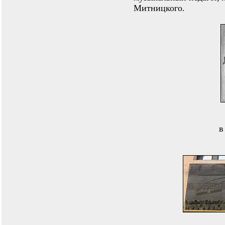
Митницкого.
в