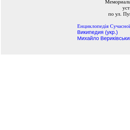
Мемориаль
уст
по ул. П
Енциклопедiя Сучасної
Википедия (укр.)
Михайло Вериківськи