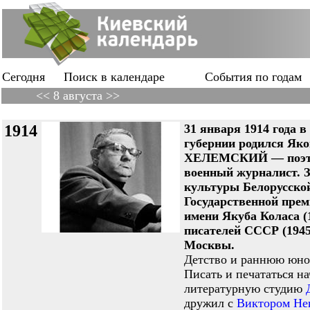
Сегодня
Поиск в календаре
События по годам
<< 8 августа >>
1914
31 января 1914 года 
губернии родился Як
ХЕЛЕМСКИЙ — поэт, 
военный журналист. 
культуры Белорусской
Государственной пре
имени Якуба Коласа (
писателей СССР (1945
Москвы.
Детство и раннюю юно
Писать и печататься н
литературную студию
дружил с
Виктором Не