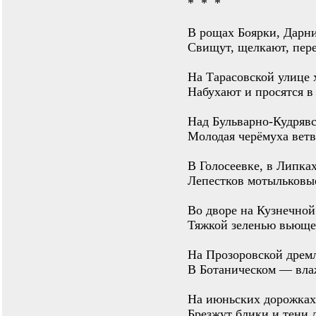
* * *
В рощах Боярки, Дар
Свищут, щелкают, пер
На Тарасовской улице 
Набухают и просятся в
Над Бульварно-Кудряв
Молодая черёмуха ветв
В Голосеевке, в Липка
Лепестков мотыльковые
Во дворе на Кузнечной
Тяжкой зеленью вьющег
На Прозоровской дремл
В Ботаническом — влаж
На июньских дорожках
Брезжут блики и тени 