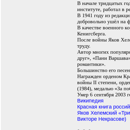
В начале тридцатых го
институте, работал в р
В 1941 году из редакц
добровольно ушёл на ф
В качестве военного к
Кенигсберга.
После войны Яков Хел
труду.
Автор многих популярн
друг», «Пани Варшава»
романтики».
Большинство его песен
Награжден орденом Кр
войны II степени, орд
(1984), медалью «За по
Умер 6 сентября 2003 г
Википедия
Красная книга росси
Яков Хелемский «Три
Викторе Некрасове)