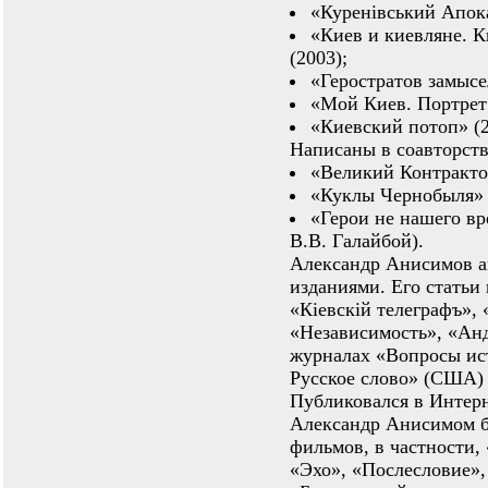
«Куренівський Апока
«Киев и киевляне. К
(2003);
«Геростратов замысе
«Мой Киев. Портрет 
«Киевский потоп» (2
Написаны в соавторств
«Великий Контракто
«Куклы Чернобыля» 
«Герои не нашего вр
В.В. Галайбой).
Александр Анисимов а
изданиями. Его статьи 
«Кіевскій телеграфъ», 
«Независимость», «Анд
журналах «Вопросы ист
Русское слово» (США) 
Публиковался в Интер
Александр Анисимом б
фильмов, в частности,
«Эхо», «Послесловие»,