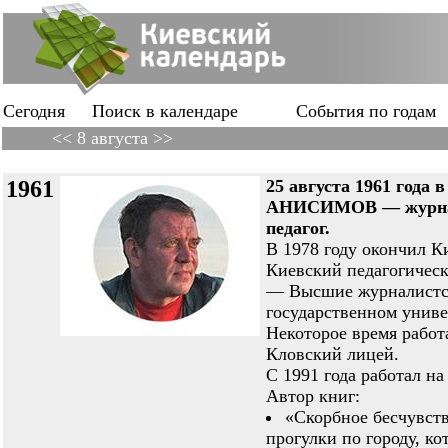
Сегодня
Поиск в календаре
События по годам
<< 8 августа >>
1961
25 августа 1961 года
АНИСИМОВ — журналис
педагог.
В 1978 году окончил 
Киевский педагогическ
— Высшие журналистс
государственном унив
Некоторое время работ
Кловский лицей.
С 1991 года работал н
Автор книг:
«Скорбное бесчувств
прогулки по городу, ко