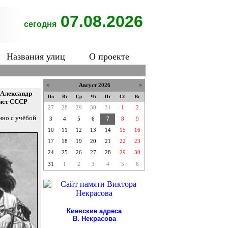
07.08.2026
сегодня
Названия улиц
О проекте
<
Август 2026
>
я Александр
Пн
Вт
Ср
Чт
Пт
Сб
Вс
тист СССР
27
28
29
30
31
1
2
нно с учёбой
3
4
5
6
7
8
9
10
11
12
13
14
15
16
17
18
19
20
21
22
23
24
25
26
27
28
29
30
31
1
2
3
4
5
6
Киевские адреса
В. Некрасова