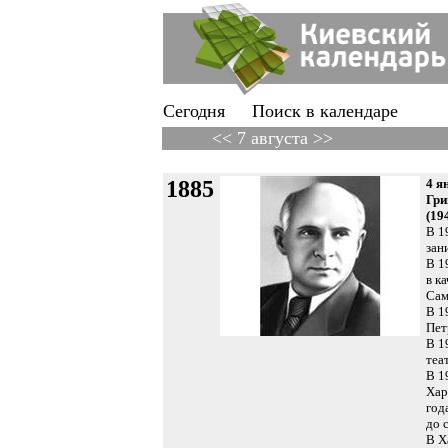
Сегодня
Поиск в календаре
<< 7 августа >>
1885
4 я
Гри
(19
В 1
зан
В 1
в к
Сам
В 1
Пет
В 1
теа
В 1
Хар
год
до 
В Х