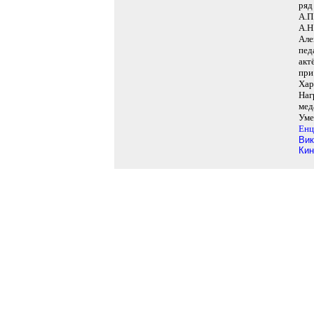
ряд
А.П
А.Н
Але
пед
акт
при
Хар
Наг
мед
Уме
Енц
Вик
Кин