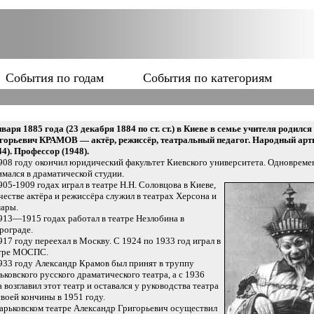
События по годам
События по категориям
нваря 1885 года (23 декабря 1884 по ст. ст.) в Киеве в семье учителя родилс
горьевич КРАМОВ — актёр, режиссёр, театральный педагог. Народный ар
44). Профессор (1948).
908 году окончил юридический факультет Киевского университета. Одновреме
имался в драматической студии.
905-1909 годах играл в театре Н.Н. Соловцова в Киеве,
ачестве актёра и режиссёра служил в театрах Херсона и
ары.
913—1915 годах работал в театре Незлобина в
рограде.
917 году переехал в Москву. С 1924 по 1933 год играл в
тре МОСПС.
933 году Александр Крамов был принят в труппу
ьковского русского драматического театра, а с 1936
а возглавил этот театр и оставался у руководства театра
своей кончины в 1951 году.
арьковском театре Александр Григорьевич осуществил