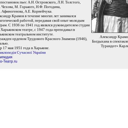
 постановок пьес А.Н. Островского, Л.Н. Толстого,
. Чехова, М. Горького, Н.Ф. Погодина,
. Афиногенова, А.Е. Корнейчука.
ксандр Крамов в течение многих лет занимался
агогической работой, передавая свой опыт молодым
ёрам. С 1936 по 1941 год являлся руководителем студии
 Харьковском театре, с 1947 года преподавал в
ьковском театральном институте.
Александр Крамо
ражден орденом Трудового Красного Знамени (1946),
Богдыхана в спектакл
алью.
Турандот» Карл
р 17 мая 1951 года в Харькове.
иклопедiя Сучасної України
ипедия
о-Театр.ru