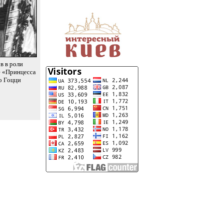
в в роли
е «Принцесса
о Гоцци