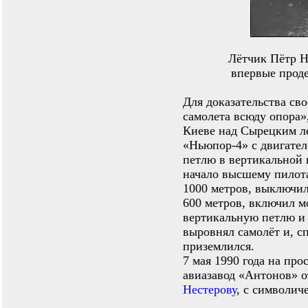
Лётчик Пётр Н
впервые прод
Для доказательства сво
самолета всюду опора», 
Киеве над Сырецким л
«Ньюпор-4» с двигател
петлю в вертикальной
начало высшему пилота
1000 метров, выключил
600 метров, включил м
вертикальную петлю и
выровнял самолёт и, с
приземлился.
7 мая 1990 года на про
авиазавод «Антонов» 
Нестерову
, с символич