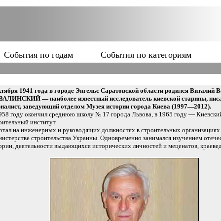
События по годам
События по категориям
ктября 1941 года в городе Энгельс Саратовской области родился Виталий 
АЛИНСКИЙ — наиболее известный исследователь киевской старины, писа
налист, заведующий отделом Музея истории города Киева (1997—2012).
958 году окончил среднюю школу № 17 города Львова, в 1965 году — Киевски
оительный институт.
отал на инженерных и руководящих должностях в строительных организациях
истерстве строительства Украины. Одновременно занимался изучением отече
ории, деятельности выдающихся исторических личностей и меценатов, краеве