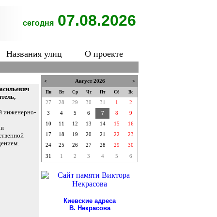
07.08.2026
сегодня
Названия улиц
О проекте
<
Август 2026
>
Васильевич
Пн
Вт
Ср
Чт
Пт
Сб
Вс
тель,
27
28
29
30
31
1
2
й инженерно-
3
4
5
6
7
8
9
10
11
12
13
14
15
16
 и
ственной
17
18
19
20
21
22
23
дением.
24
25
26
27
28
29
30
31
1
2
3
4
5
6
Киевские адреса
В. Некрасова