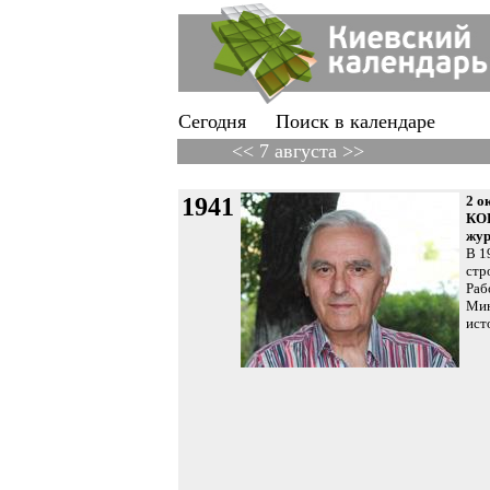
Сегодня
Поиск в календаре
<< 7 августа >>
1941
2 о
КОВ
жур
В 1
стр
Раб
Мин
ист