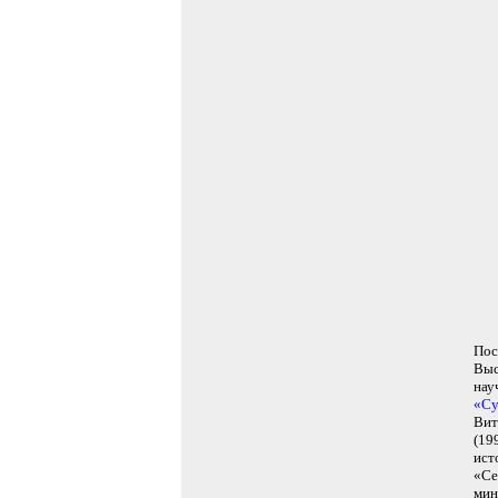
Пос
Выс
нау
«Су
Вит
(19
ист
«Се
мин