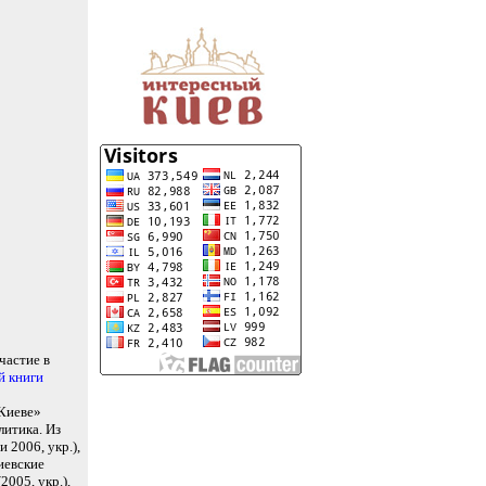
частие в
й книги
 Киеве»
литика. Из
 2006, укр.),
иевские
005, укр.),