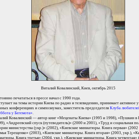
Виталий Ковалинский, Киев, октябрь 2015
тоянно печататься в прессе начал c 1990 года.
тупает на темы истории Киева по радио и телевидению, принимает активное у
чных конференциях и симпозиумах, заместитель председателя
Клуба любителе
ббота у Бегемота»
.
алий Ковалинский — автор книг «Меценаты Киева» (1995 и 1998), «Пушкин в
99), «Андреевский спуск (путеводитель)» (2000 и 2001), «Труд и социальная по
ории министерства (укр.)» (2002), «Киевские миниатюры. Книга первая» (2002 и
мья Терещенко» (2003), «Киевские миниатюры. Книга вторая» (2003, укр.), «К
иатюры. Книга третья» (2004, укр.), «Киевские миниатюры. Книга четвертая» (2