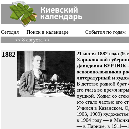
Сегодня
Поиск в календаре
События по годам
<< 8 августа >>
1882
21 июля 1882 года (9-
Харьковской губернии
Давидович БУРЛЮК — 
основоположников рос
литературный и худож
В детстве родной брат
его глаза во время игр
пушкой. Ходил со стек
это стало частью его ст
Учился в Казанском, 
1903, 1909) художеств
в 1904 году — в Мюнхи
— в Париже, в 1911—1