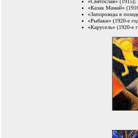
«Святослав» (1915);
«Казак Мамай» (1916
«Запорожцы в походе
«Рыбаки» (1920-е го
«Карусель» (1920-е г