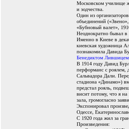
Московском училище ж
и зодчества.
Один из организаторо
объединений («Звено»,
«Бубновый валет», 191
Неоднократно бывал в 
Именно в Киеве в дека
киевская художница А
познакомила Давида Б
Бенедиктом Лившицем
В 1914 году Давид Бур
перформанс с роялем,
Сальвадора Дали. Перед
стадиона «Динамо») вм
предстал рояль, подве
висит потому, что я на
зала, громогласно зая
Экспонировал произвед
Одессе, Екатеринослав
С 1920 года жил за гр
Произведения: