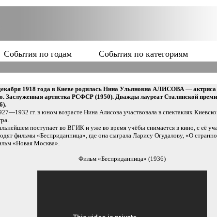
События по годам
События по категориям
декабря 1918 года в Киеве родилась Нина Ульяновна АЛИСОВА — актриса 
о. Заслуженная артистка РСФСР (1950). Дважды лауреат Сталинской премии
6).
927—1932 гг. в юном возрасте Нина Алисова участвовала в спектаклях Киевско
тра.
альнейшем поступает во ВГИК и уже во время учёбы снимается в кино, с её уч
одят фильмы «Бесприданница», где она сыграла Ларису Огудалову, «О странн
ильм «Новая Москва».
Фильм «Бесприданница» (1936)