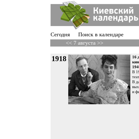
Сегодня
Поиск в календаре
<< 7 августа >>
1918
16 
кин
194
В 1
теа
В д
вых
и ф