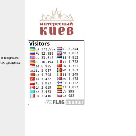
 в водевиле
гих фильмах.