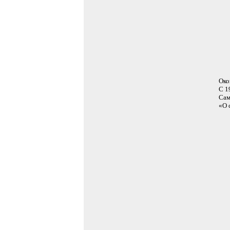
Око
С 1
Сам
«О 