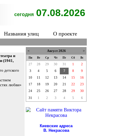
07.08.2026
сегодня
Названия улиц
О проекте
<
Август 2026
>
театра и
Пн
Вт
Ср
Чт
Пт
Сб
Вс
 (1941,
27
28
29
30
31
1
2
го детского
3
4
5
6
7
8
9
10
11
12
13
14
15
16
астием
остях любви»
17
18
19
20
21
22
23
24
25
26
27
28
29
30
31
1
2
3
4
5
6
Киевские адреса
В. Некрасова