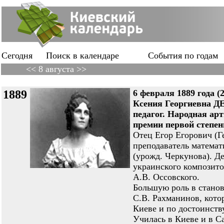
Сегодня
Поиск в календаре
События по годам
<< 8 августа >>
1889
6 февраля 1889 года (2
Ксения Георгиевна Д
педагог. Народная ар
премии первой степени
Отец Егор Егорович (Г
преподаватель матема
(урожд. Черкунова). Д
украинского композито
А.В. Оссовского.
Большую роль в станов
С.В. Рахманинов, кот
Киеве и по достоинств
Училась в Киеве и в С