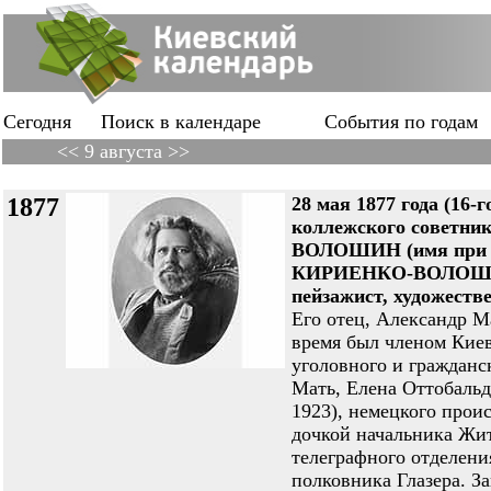
Сегодня
Поиск в календаре
События по годам
<< 9 августа >>
1877
28 мая 1877 года (16-г
коллежского советни
ВОЛОШИН (имя при 
КИРИЕНКО-ВОЛОШИН)
пейзажист, художеств
Его отец, Александр М
время был членом Кие
уголовного и гражданск
Мать, Елена Оттобаль
1923), немецкого прои
дочкой начальника Жи
телеграфного отделени
полковника Глазера. З