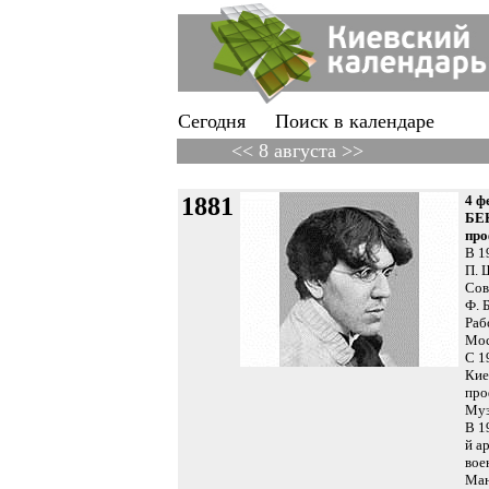
Сегодня
Поиск в календаре
<< 8 августа >>
1881
4 ф
БЕК
про
В 1
П. 
Сов
Ф. 
Раб
Мос
С 1
Кие
про
Муз
В 1
й а
вое
Ман