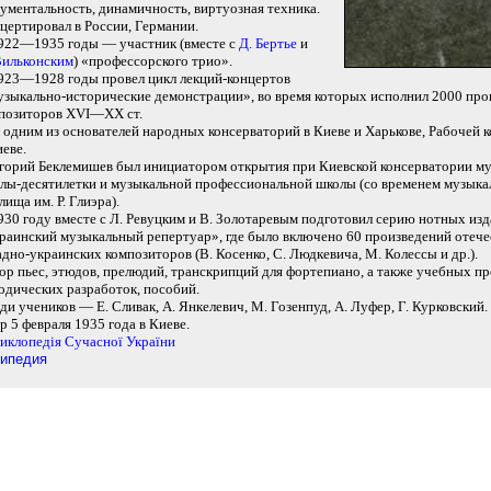
ументальность, динамичность, виртуозная техника.
цертировал в России, Германии.
922—1935 годы — участник (вместе с
Д. Бертье
и
Вильконским
) «профессорского трио».
923—1928 годы провел цикл лекций-концертов
зыкально-исторические демонстрации», во время которых исполнил 2000 про
позиторов XVI—XX ст.
 одним из основателей народных консерваторий в Киеве и Харькове, Рабочей 
иеве.
горий Беклемишев был инициатором открытия при Киевской консерватории м
лы-десятилетки и музыкальной профессиональной школы (со временем музыка
лища им. Р. Глиэра).
930 году вместе с Л. Ревуцким и В. Золотаревым подготовил серию нотных из
раинский музыкальный репертуар», где было включено 60 произведений отеч
адно-украинских композиторов (В. Косенко, С. Людкевича, М. Колессы и др.).
ор пьес, этюдов, прелюдий, транскрипций для фортепиано, а также учебных п
одических разработок, пособий.
ди учеников — Е. Сливак, А. Янкелевич, М. Гозенпуд, А. Луфер, Г. Курковский.
р 5 февраля 1935 года в Киеве.
иклопедiя Сучасної України
ипедия