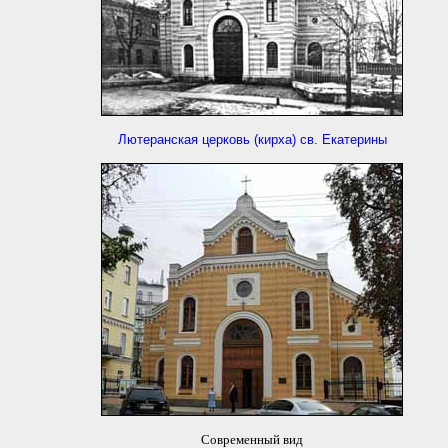
Лютеранская церковь (кирха) св. Екатерины
Современный вид