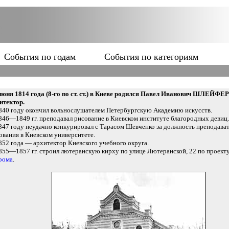
События по годам
События по категориям
июня 1814 года (8-го по ст. ст.) в Киеве родился Павел Иванович ШЛЕЙФЕ
итектор.
840 году окончил вольнослушателем Петербургскую Академию искусств.
846—1849 гг. преподавал рисование в Киевском институте благородных девиц.
847 году неудачно конкурировал с Тарасом Шевченко за должность преподава
ования в Киевском университете.
852 года — архитектор Киевского учебного округа.
855—1857 гг. строил лютеранскую кирху по улице Лютеранской, 22 по проект
рома
.