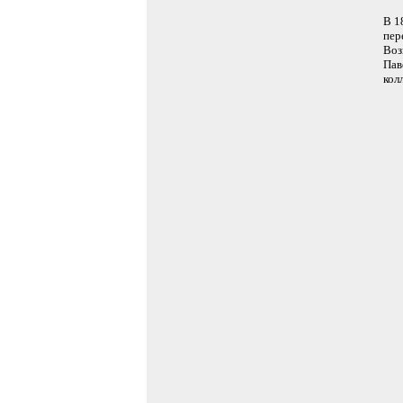
В 1
пер
Воз
Пав
кол