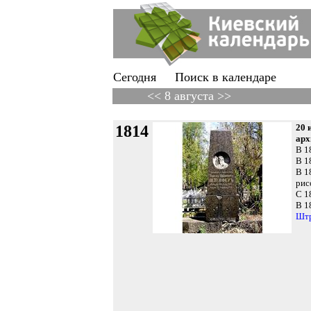
Сегодня
Поиск в календаре
<< 8 августа >>
1814
20 
арх
В 1
В 1
В 1
рис
С 1
В 1
Шт