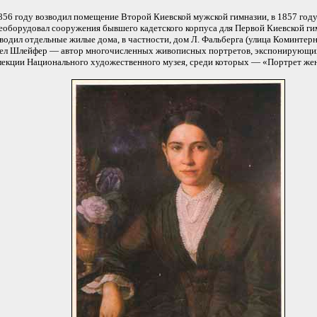
856 году возводил помещение Второй Киевской мужской гимназии, в 1857 год
еоборудовал сооружения бывшего кадетского корпуса для Первой Киевской ги
водил отдельные жилые дома, в частности, дом Л. Фальберга (улица Коминтерна,
ел Шлейфер — автор многочисленных живописных портретов, экспонирующи
лекции Национального художественного музея, среди которых — «Портрет же