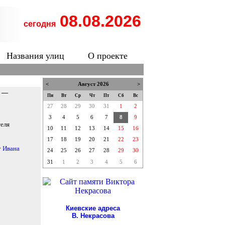
08.08.2026
сегодня
Названия улиц
О проекте
<
Август 2026
>
Р —
Пн
Вт
Ср
Чт
Пт
Сб
Вс
27
28
29
30
31
1
2
3
4
5
6
7
8
9
теля
10
11
12
13
14
15
16
17
18
19
20
21
22
23
у
Ивана
24
25
26
27
28
29
30
31
1
2
3
4
5
6
Киевские адреса
В. Некрасова