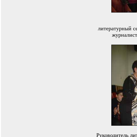
литературный се
журналис
Руководитель ли