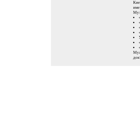
Кие
име
Муз
Му
док