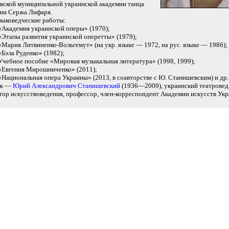
вской муниципальной украинской академии танца
ни Сержа Лифаря.
ыковедческие работы:
«Академия украинской оперы» (1970);
«Этапы развития украинской оперетты» (1979);
«Мария Литвиненко-Вольгемут» (на укр. языке — 1972, на рус. языке — 1986);
«Бэла Руденко» (1982);
Учебное пособие «Мировая музыкальная литература» (1998, 1999);
«Евгения Мирошниченко» (2011);
«Национальная опера Украины» (2013, в соавторстве с Ю. Станишевским) и др.
ж —
Юрий Александрович Станишевский
(1936—2009), украинский театровед,
тор искусствоведения, профессор, член-корреспондент Академии искусств Ук