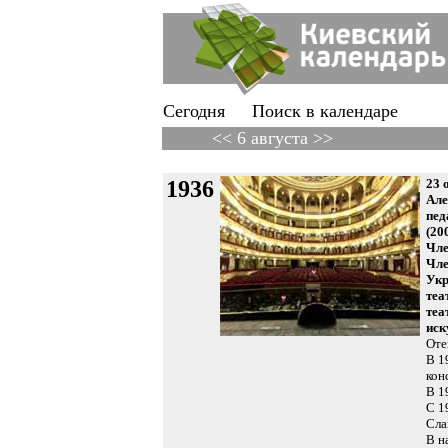
Сегодня
Поиск в календаре
<< 6 августа >>
1936
23 
Але
пед
(20
Чле
Чле
Укр
теа
теа
иск
Оте
В 1
кон
В 1
С 1
Сла
В н