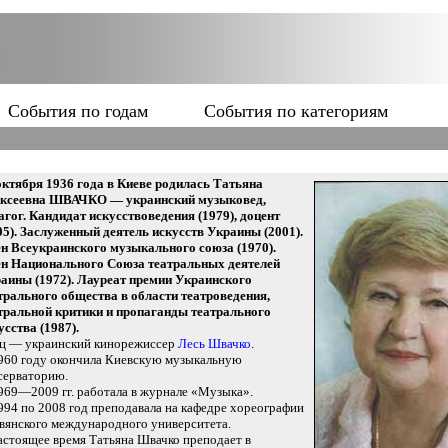
События по годам
События по категориям
октября 1936 года в Киеве родилась Татьяна
ксеевна ШВАЧКО — украинский музыковед,
агог. Кандидат искусствоведения (1979), доцент
05). Заслуженный деятель искусств Украины (2001).
н Всеукраинского музыкального союза (1970).
н Национального Союза театральных деятелей
аины (1972). Лауреат премии Украинского
трального общества в области театроведения,
тральной критики и пропаганды театрального
усства (1987).
ц — украинский кинорежиссер
Лесь Швачко
.
960 году окончила Киевскую музыкальную
серваторию.
969—2009 гг. работала в журнале «Музыка».
994 по 2008 год преподавала на кафедре хореографии
вянского международного университета.
астоящее время Татьяна Швачко преподает в