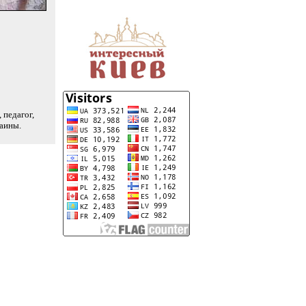
 педагог,
раины.