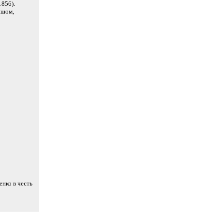
856).
ишом,
енко в честь