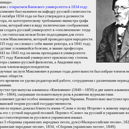
нница».
вязи
с открытием Киевского университета в 1834 году
cимович был назначен на кафедру русской словесности.
6 октября 1834 года он был утвержден в должности
тора, по категорическому требованию министра графа
рова, который имел в виду политические соображения:
ая создать русский университет в «ополяченном» тогда
е, он считал как нельзя более подходящим для этого
телем Максимовича, который проводил идеи народности.
835 году он сложил с себя звание ректора, а в 1841 году,
едствие усилившейся болезни, и звание профессора.
843 по 1845 год он вновь преподавал в университете.
871 году Киевский университет присвоил ему степень
тора славяно-русской филологии, а Академия наук
рала членом-корреспондентом.
научные заслуги Максимович в разные годы деятельности был избран членом н
чных обществ.
го времени он уделял редакторской работе, сотрудничая с различными перио
аниями.
устил три выпуска альманаха «Киевлянин» (1840—1850) и две книги альмана
59—1864), сыгравшие положительную роль в развитии журналистики.
симович уделял особое внимание истории Украины. Решительно выступил про
манской теории русской государственности.
им из первых доказал близость языка «Слова о полку Игореве» к живому наро
зь его с устной народной поэзией. Перевел «Слово» на русский и украинские я
ал стихотворения на русском и украинском языках.
ал 3 сборника украинских народных песен, дум («Малороссийские песни», 182
раинские народные песни», 1834; «Сборник украинских песен», 1849).