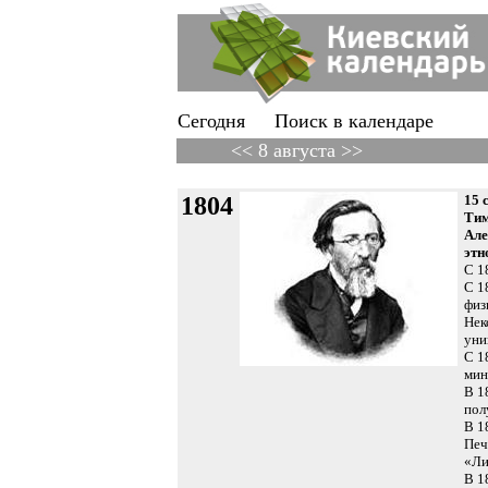
Сегодня
Поиск в календаре
<< 8 августа >>
1804
15 
Тим
Але
этн
С 1
С 1
физ
Нек
уни
С 1
мин
В 1
пол
В 1
Печ
«Ли
В 1