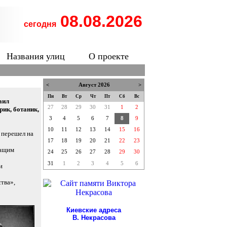
08.08.2026
сегодня
Названия улиц
О проекте
<
Август 2026
>
Пн
Вт
Ср
Чт
Пт
Сб
Вс
аил
27
28
29
30
31
1
2
к, ботаник,
3
4
5
6
7
8
9
10
11
12
13
14
15
16
 перешел на
17
18
19
20
21
22
23
жащим
24
25
26
27
28
29
30
31
1
2
3
4
5
6
и
тва»,
Киевские адреса
В. Некрасова