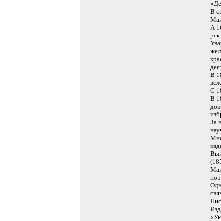
«Де
В с
Мак
А 1
рек
Ува
жел
кра
дея
В 1
всл
С 1
В 1
док
изб
За 
нау
Мно
изд
Вып
(18
Мак
нор
Одн
свя
Пис
Изд
«Ук