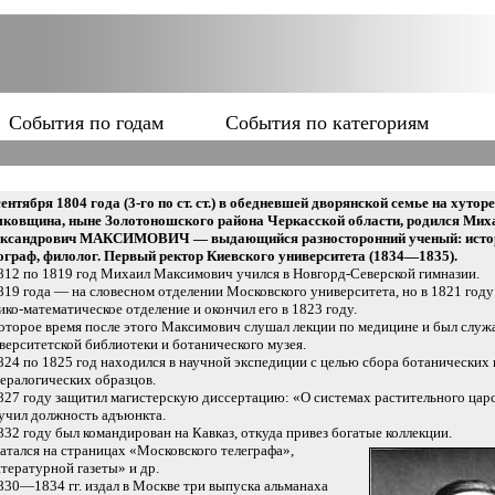
События по годам
События по категориям
сентября 1804 года (3-го по ст. ст.) в обедневшей дворянской семье на хуторе
ковщина, ныне Золотоношского района Черкасской области, родился Мих
ксандрович МАКСИМОВИЧ — выдающийся разносторонний ученый: истори
ограф, филолог. Первый ректор Киевского университета (1834—1835).
812 по 1819 год Михаил Максимович учился в Новгорд-Северской гимназии.
819 года — на словесном отделении Московского университета, но в 1821 году
ико-математическое отделение и окончил его в 1823 году.
оторое время после этого Максимович слушал лекции по медицине и был слу
верситетской библиотеки и ботанического музея.
824 по 1825 год находился в научной экспедиции с целью сбора ботанических 
ералогических образцов.
827 году защитил магистерскую диссертацию: «О системах растительного царс
учил должность адъюнкта.
832 году был командирован на Кавказ, откуда привез богатые коллекции.
атался на страницах «Московского телеграфа»,
тературной газеты» и др.
830—1834 гг. издал в Москве три выпуска альманаха