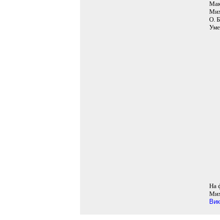
Мак
Мих
О. 
Уме
На 
Мих
Вик