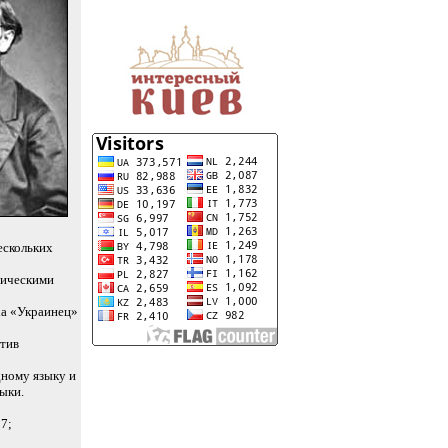
ескольких
дическими
ха «Украинец»
тив
дному языку и
зыки.
7;