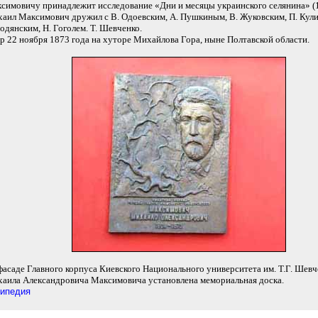
симовичу принадлежит исследование «Дни и месяцы украинского селянина» (1
аил Максимович дружил с В. Одоевским, А. Пушкиным, В. Жуковским, П. Кул
Бодянским, Н. Гоголем. Т. Шевченко.
р 22 ноября 1873 года на хуторе Михайлова Гора, ныне Полтавской области.
фасаде Главного корпуса Киевского Национального университета им. Т.Г. Шевч
аила Александровича Максимовича установлена мемориальная доска.
ипедия