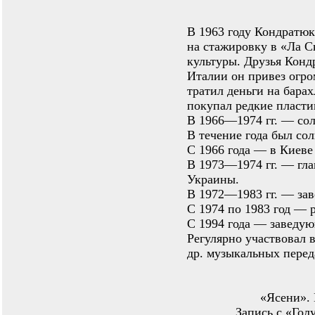
В 1963 году Кондратю
на стажировку в «Ла С
культуры. Друзья Конд
Италии он привез огро
тратил деньги на барах
покупал редкие пласти
В 1966—1974 гг. — со
В течение года был со
С 1966 года — в Киеве
В 1973—1974 гг. — гл
Украины.
В 1972—1983 гг. — за
С 1974 по 1983 год — 
С 1994 года — заведую
Регулярно участвовал в
др. музыкальных перед
«Ясени». 
Запись с «Голу