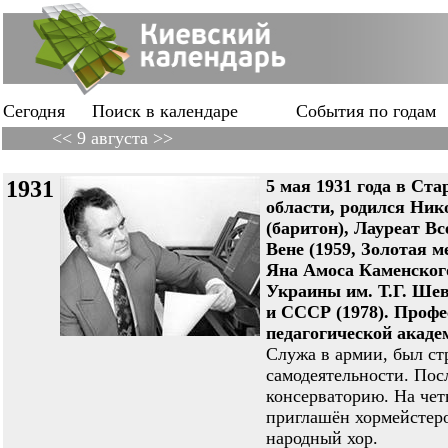
Сегодня
Поиск в календаре
События по годам
<< 9 августа >>
1931
5 мая 1931 года в Ст
области, родился Н
(баритон), Лауреат В
Вене (1959, Золотая 
Яна Амоса Каменского
Украины им. Т.Г. Шев
и СССР (1978). Профе
педагогической академ
Служа в армии, был ст
самодеятельности. По
консерваторию. На че
приглашён хормейстер
народный хор.