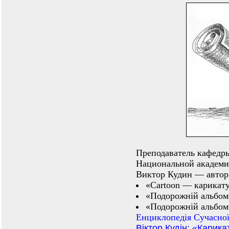
Преподаватель кафедр
Национальной академии
Виктор Кудин — автор
«Cartoon — карикату
«Подорожній альбом,
«Подорожній альбом,
Енциклопедiя Сучасної
Віктор Кудін: «Карик