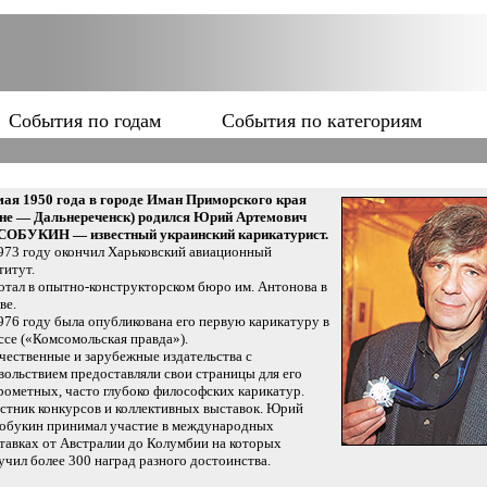
События по годам
События по категориям
мая 1950 года в городе Иман Приморского края
не — Дальнереченск) родился Юрий Артемович
ОБУКИН — известный украинский карикатурист.
973 году окончил Харьковский авиационный
титут.
отал в опытно-конструкторском бюро им. Антонова в
ве.
976 году была опубликована его первую карикатуру в
ссе («Комсомольская правда»).
чественные и зарубежные издательства с
вольствием предоставляли свои страницы для его
рометных, часто глубоко философских карикатур.
стник конкурсов и коллективных выставок. Юрий
обукин принимал участие в международных
тавках от Австралии до Колумбии на которых
учил более 300 наград разного достоинства.