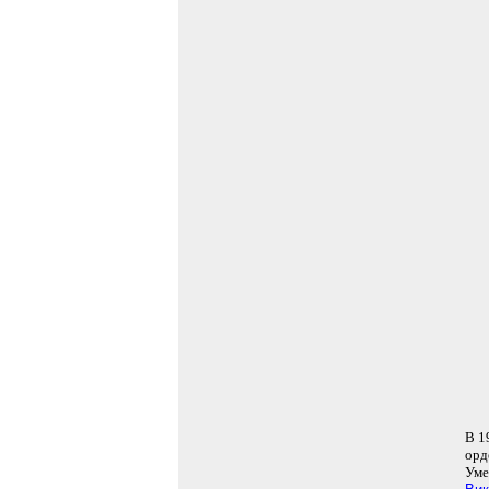
В 1
орд
Уме