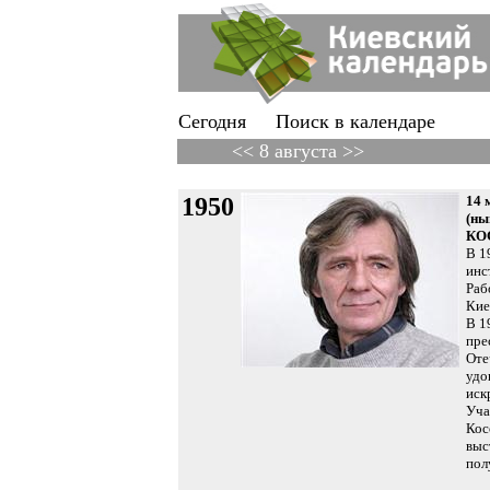
Сегодня
Поиск в календаре
<< 8 августа >>
1950
14 
(ны
КОС
В 1
инс
Раб
Кие
В 1
пре
Оте
удо
иск
Уча
Кос
выс
пол