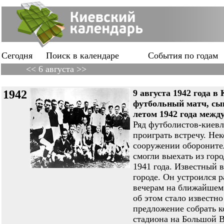
Сегодня
Поиск в календаре
События по годам
<< 6 августа >>
1942
9 августа 1942 года
футбольный матч, сы
летом 1942 года межд
Ряд футболистов-киевля
проиграть встречу. Не
сооружении оборонител
смогли выехать из горо
1941 года. Известный 
городе. Он устроился р
вечерам на ближайшем 
об этом стало известн
предложение собрать к
стадиона на Большой В