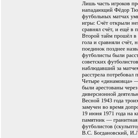
Лишь часть игроков пр
нападающий Фёдор Тют
футбольных матчах ум
игры: Счёт открыли н
сравнял счёт, и ещё в 
Второй тайм прошёл в 
гола и сравняли счёт, 
поединок позднее назв
футболисты были расст
советских футболистов
наблюдавший за матчем
расстрела потребовал п
Четыре «динамовца» —
были арестованы через
диверсионной деятельн
Весной 1943 года трои
замучен во время допро
19 июня 1971 года на 
памятник — гранитная
футболистов (скульпт
В.С. Богдановский, И.