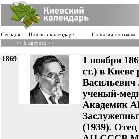
Сегодня
Поиск в календаре
События по годам
<< 8 августа >>
1869
1 ноября 186
ст.) в Киеве
Васильеви
ученый-меди
Академик А
Заслуженны
(1939). Оте
АН СССР Ми