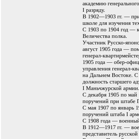
академию генерального
I разряду.
В 1902—1903 гг. — пр
школе для изучения те
С 1903 по 1904 год — 
Величества полка.
Участник Русско-японс
август 1905 года — по
генерал-квартирмейсте
1905 года — обер-офиц
управления генерал-кв
на Дальнем Востоке. С
должность старшего ад
I Маньчжурской армии
С декабря 1905 по май
поручений при штабе Г
С мая 1907 по январь 
поручений штаба I арм
С 1908 года — военный
В 1912—1917 гг. — во
представитель русской