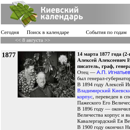
Сегодня
Поиск в календаре
События по годам
<< 8 августа >>
1877
14 марта 1877 года (2-
Алексей Алексеевич
писатель, граф, генер
Отец —
А.П. Игнатье
был генерал-губернато
В 1894 годy Алексей И
Владимирский Киевски
корпус
, переведен в с
Пажеского Его Величес
В 1896 году — окончи
Величества корпус и 
Кавалергардский Ея Ве
В 1900 году окончил 