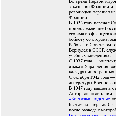
Во время Первой миро
заказов во Франции и 
революции перешёл на 
Франции.
В 1925 году передал С
принадлежавшие Росси
его имя во французски
бойкоту со стороны эм
Работал в Советском т
Вернулся в СССР, служ
учебных заведениях.
С 1937 года — инспек
языкам Управления во
кафедры иностранных 
С октября 1942 года —
литературы Военного 
В 1947 году вышел в от
Автор воспоминаний «П
«Киевские кадеты»
оп
Был женат первым бра
после развода с которо
Владимировне Трухан