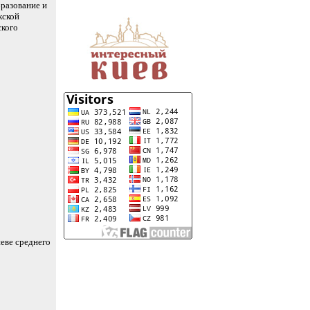
разование и
кской
ского
еве среднего