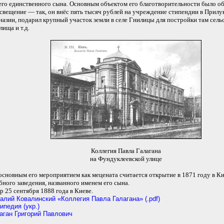
его единственного сына. Основным объектом его благотворительности было об
свещение — так, он внёс пять тысяч рублей на учреждение стипендии в Прилу
назии, подарил крупный участок земли в селе Гнилицы для постройки там сель
лища и т.д.
Коллегия Павла Галагана
на Фундуклеевской улице
основным его мероприятием как мецената считается открытие в 1871 году в Ки
бного заведения, названного именем его сына.
р 25 сентября 1888 года в Киеве.
алий Ковалинский «Коллегия Павла Галагана» (.pdf)
ипедия (укр.)
аган Григорий Павлович