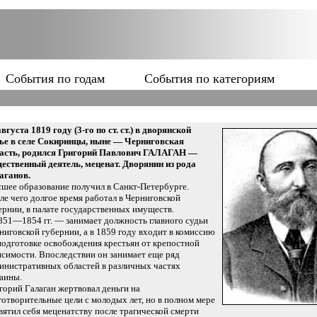
События по годам
События по категориям
августа 1819 году (3-го по ст. ст.) в дворянской
ье в селе Сокиринцы, ныне — Черниговская
асть, родился Григорий Павлович ГАЛАГАН —
ественный деятель, меценат. Дворянин из рода
аганов.
шее образование получил в Санкт-Петербурге.
ле чего долгое время работал в Черниговской
ернии, в палате государственных имуществ.
851—1854 гг. — занимает должность главного судьи
ниговской губернии, а в 1859 году входит в комиссию
подготовке освобождения крестьян от крепостной
исимости. Впоследствии он занимает еще ряд
инистративных областей в различных частях
аины.
горий Галаган жертвовал деньги на
готворительные цели с молодых лет, но в полном мере
вятил себя меценатству после трагической смерти