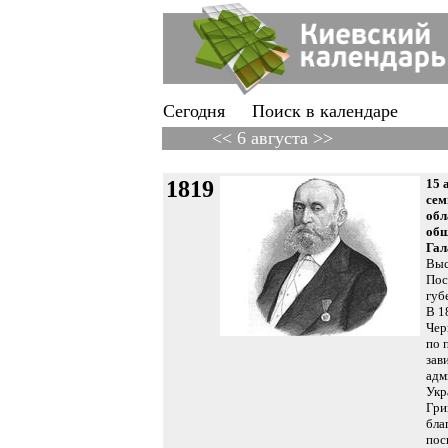
Сегодня
Поиск в календаре
<< 6 августа >>
1819
15 
сем
обл
общ
Гал
Выс
Пос
губ
В 1
Чер
по 
зав
адм
Укр
Гри
бла
пос