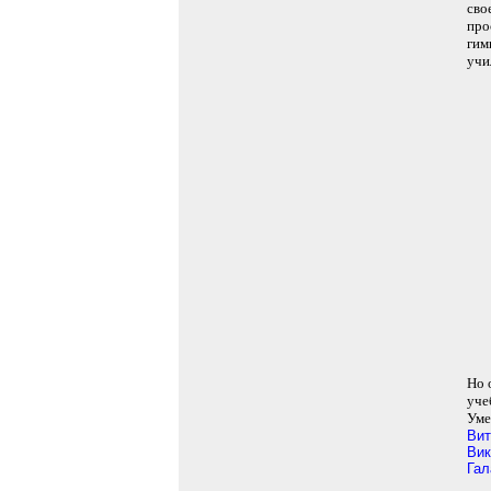
сво
про
гим
учи
Но 
уче
Уме
Вит
Вик
Гал