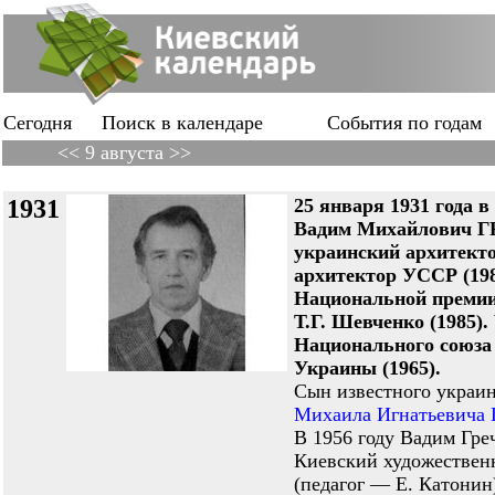
Сегодня
Поиск в календаре
События по годам
<< 9 августа >>
1931
25 января 1931 года в
Вадим Михайлович 
украинский архитект
архитектор УССР (198
Национальной преми
Т.Г. Шевченко (1985).
Национального союза
Украины (1965).
Сын известного украин
Михаила Игнатьевича 
В 1956 году Вадим Гре
Киевский художествен
(педагог — Е. Катонин