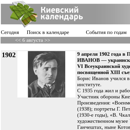
Сегодня
Поиск в календаре
События по годам
<< 6 августа >>
1902
9 апреля 1902 года в
ИВАНОВ — украинский
VI Всеукраинской худ
посвященной XIII съе
Борис Иванов учился в
институте.
С 1935 года жил и рабо
Участник обороны Кие
Произведения: «Военмо
(1938); портреты Г. П
(1930-е годы), «В. Чка
художественном музее 
Ганчештах, ныне Котов