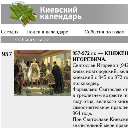
Сегодня
Поиск в календаре
События по годам
<< 8 августа >>
957
957-972 гг. — КНЯЖ
ИГОРЕВИЧА.
Святослав Игоревич (94
князь новгородский, вел
киевский с 945 по 972 г
полководец.
Формально Святослав ст
в трехлетнем возрасте п
году отца, великого княз
самостоятельное правлен
964 года.
При Святославе Киевски
значительной мере прав