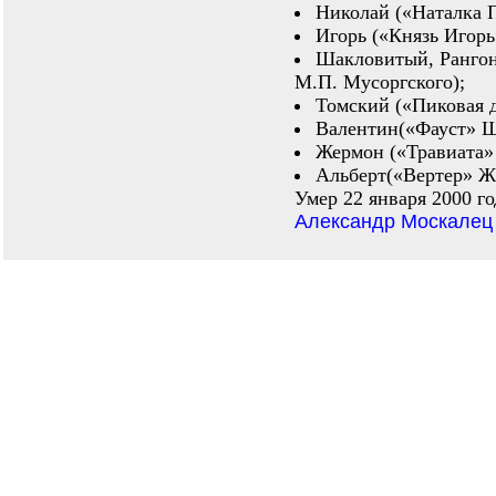
Николай («Наталка П
Игорь («Князь Игорь
Шакловитый, Рангон
М.П. Мусоргского);
Томский («Пиковая д
Валентин(«Фауст» Ш
Жермон («Травиата»
Альберт(«Вертер» Ж.
Умер 22 января 2000 г
Александр Москалец 