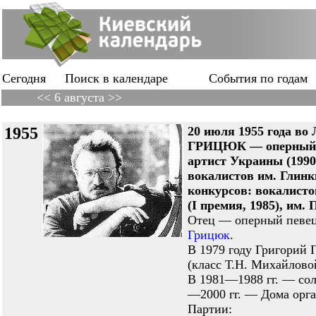
Сегодня
Поиск в календаре
События по годам
<< 6 августа >>
1955
20 июля 1955 года во
ГРИЦЮК — оперный и
артист Украины (1990
вокалистов им. Глинк
конкурсов: вокалисто
(I премия, 1985), им. 
Отец — оперный певец
Грицюк
.
В 1979 году Григорий
(класс Т.Н. Михайлово
В 1981—1988 гг. — сол
—2000 гг. — Дома орг
Партии: