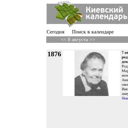
Сегодня
Поиск в календаре
<< 8 августа >>
1876
7 а
род
дек
Род
Мар
жен
Анн
око
Имп
зам
Ник