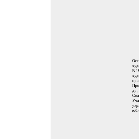
Осе
худ
В 1
худ
при
Про
др.
Соа
Уча
укр
юби