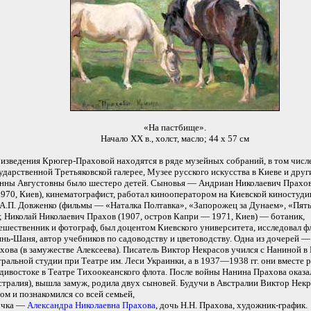
«На пастбище».
Начало ХХ в., холст, масло; 44 х 57 см
изведения Крюгер-Праховой находятся в ряде музейных собраний, в том числе
ударственной Третьяковской галерее, Музее русского искусства в Киеве и друг
нны Августовны было шестеро детей. Сыновья — Андриан Николаевич Прахов
970, Киев), кинематографист, работал кинооператором на Киевской киностуди
 А.П. Довженко (фильмы — «Наталка Полтавка», «Запорожец за Дунаем», «Пят
); Николай Николаевич Прахов (1907, остров Капри — 1971, Киев) — ботаник,
ешественник и фотограф, был доцентом Киевского университета, исследовал 
янь-Шаня, автор учебников по садоводству и цветоводству. Одна из дочерей 
хова (в замужестве Алексеева). Писатель Виктор Некрасов учился с Наниной в 
тральной студии при Театре им. Леси Украинки, а в 1937—1938 гг. они вместе 
дивостоке в Театре Тихоокеанского флота. После войны Нанина Прахова оказа
стралия), вышла замуж, родила двух сыновей. Будучи в Австралии Виктор Некр
дом и познакомился со всей семьей,
учка —
Александра Николаевна Прахова
, дочь Н.Н. Прахова, художник-график.