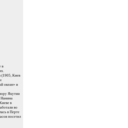
 в
их.
 (1905, Киев
и
ый океан» и
флору Якутии
— Нанина
Киеве в
работали во
лась в Перте
асов посетил