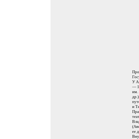
Про
Гос
У А
— 1
им.
др.
пут
и Т
Пра
теа
Вла
(Ав
ее 
Вн