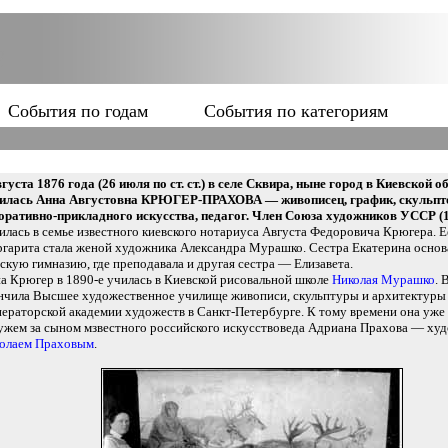
События по годам
События по категориям
вгуста 1876 года (26 июля по ст. ст.) в селе Сквира, ныне город в Киевской о
илась Анна Августовна КРЮГЕР-ПРАХОВА — живописец, график, скульпт
оративно-прикладного искусства, педагог. Член Союза художников УССР (1
илась в семье известного киевского нотариуса Августа Федоровича Крюгера. Е
гарита стала женой художника Александра Мурашко. Сестра Екатерина основ
скую гимназию, где преподавала и другая сестра — Елизавета.
а Крюгер в 1890-е училась в Киевской рисовальной школе
Николая Мурашко
. 
нчила Высшее художественное училище живописи, скульптуры и архитектуры
ераторской академии художеств в Санкт-Петербурге. К тому времени она уже
ужем за сыном мзвестного российского искусствоведа Адриана Прахова — ху
олаем Праховым
.