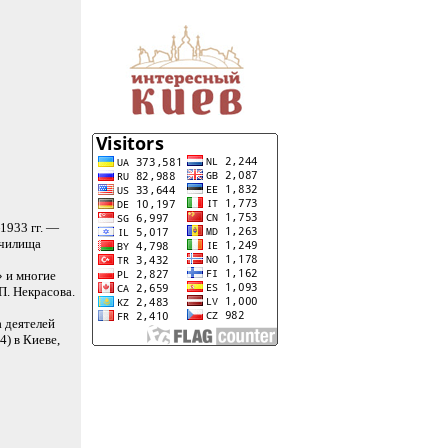
1933 гг. —
училища
» и многие
П. Некрасова.
а деятелей
4) в Киеве,