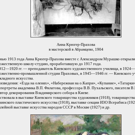
Анна Крюгер-Прахова
в мастерской в Абрамцево, 1904
нью 1913 года Анна Крюгер-Прахова вместе с Александром Мурашко открыли
ожественную школу-студию, проработавшую до 1917 года.
912—1920 гг. — преподаватель Киевского художественного училища, в 1924—
ожественно-промышленной студии Праховых, в 1945—1946 гг. — Киевского 
кладного искусства.
изведения: «Езда на оленях», «Набережная на о.Капри», «Купание», «Татарки
, портреты академика В.П. Филатова, профессора В.В. Пухальского, писателя В.
втор декорирования Владимирского собора в Киеве.
ствовала в выставке Киевского товарищества художников (1918), товариществ
аинского пластического искусства (1918), выставке секции ИЗО Всерабиса (192
лейной выставке искусства народов СССР в Москве (1927) и др.