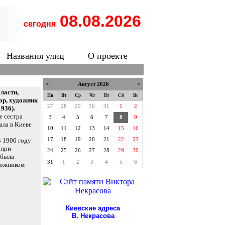
08.08.2026
сегодня
Названия улиц
О проекте
<
Август 2026
>
бласти,
Пн
Вт
Ср
Чт
Пт
Сб
Вс
ор, художник
27
28
29
30
31
1
2
936).
е сестра
3
4
5
6
7
8
9
ала в Киеве
10
11
12
13
14
15
16
В 1906 году
17
18
19
20
21
22
23
 при
24
25
26
27
28
29
30
 была
31
1
2
3
4
5
6
дожником
Киевские адреса
В. Некрасова