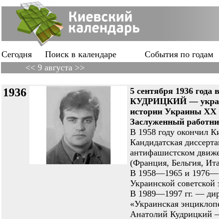
Сегодня
Поиск в календаре
События по годам
<< 9 августа >>
1936
5 сентября 1936 года
КУДРИЦКИЙ — украинс
истории Украины XX в
Заслуженный работни
В 1958 году окончил К
Кандидатская диссерта
антифашистском движе
(Франция, Бельгия, Ита
В 1958—1965 и 1976—19
Украинской советской
В 1989—1997 гг. — дир
«Украинская энциклоп
Анатолий Кудрицкий —