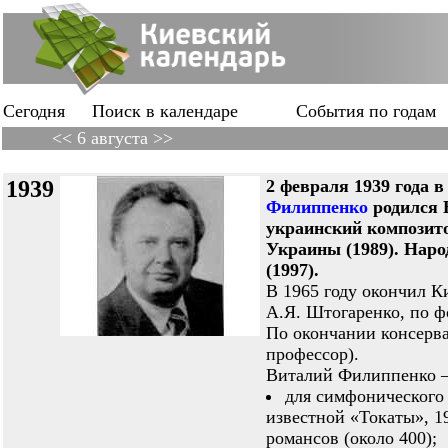
Сегодня
Поиск в календаре
События по годам
<< 6 августа >>
1939
2 февраля 1939 года 
Филиппенко
родился
украинский композито
Украины (1989). Наро
(1997).
В 1965 году окончил К
А.Я. Штогаренко, по ф
По окончании консерва
профессор).
Виталий Филиппенко —
для симфонического 
известной «Токаты», 19
романсов (около 400);