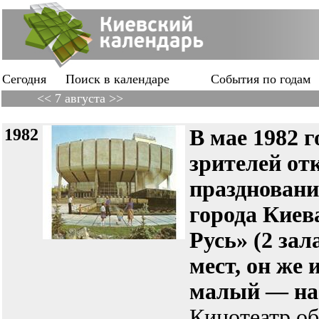
Сегодня
Поиск в календаре
События по годам
<< 7 августа >>
1982
В мае 1982 
зрителей о
праздновани
города Киев
Русь» (2 за
мест, он же
малый — на 
Кинотеатр о