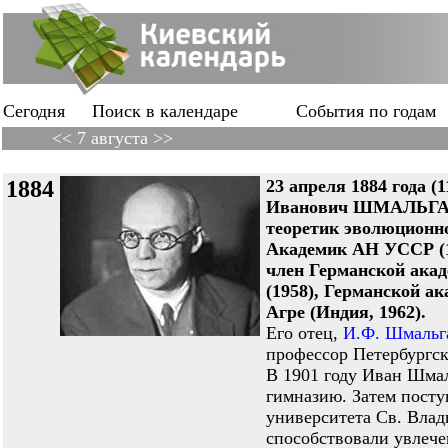
Сегодня
Поиск в календаре
События по годам
<< 7 августа >>
1884
23 апреля 1884 года (1
Иванович ШМАЛЬГАУЗ
теоретик эволюционно
Академик АН УССР (1
член Германской ака
(1958), Германской ак
Агре (Индия, 1962).
Его отец,
И.Ф. Шмальг
профессор Петербургск
В 1901 году Иван Шма
гимназию. Затем посту
университета Св. Влад
способствовали увлеч