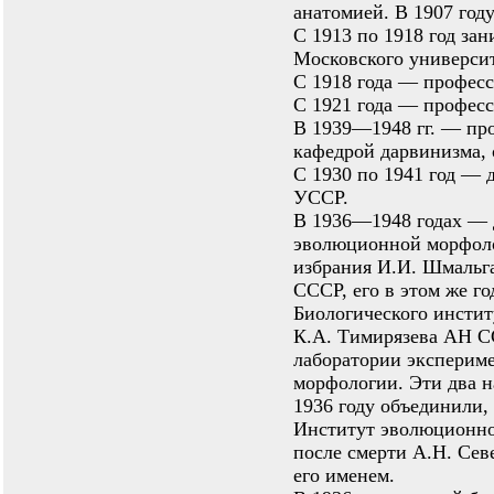
анатомией. В 1907 год
С 1913 по 1918 год за
Московского университ
С 1918 года — професс
С 1921 года — професс
В 1939—1948 гг. — про
кафедрой дарвинизма, 
С 1930 по 1941 год — 
УССР.
В 1936—1948 годах — 
эволюционной морфол
избрания И.И. Шмальг
СССР, его в этом же г
Биологического инстит
К.А. Тимирязева АН С
лаборатории экспериме
морфологии. Эти два 
1936 году объединили, 
Институт эволюционно
после смерти А.Н. Сев
его именем.