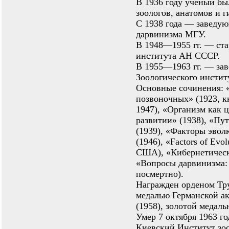
В 1936 году ученый бы
зоологов, анатомов и г
С 1938 года — заведу
дарвинизма МГУ.
В 1948—1955 гг. — ст
института АН СССР.
В 1955—1963 гг. — за
Зоологического инсти
Основные сочинения: 
позвоночных» (1923, к
1947), «Организм как 
развитии» (1938), «Пу
(1939), «Факторы эвол
(1946), «Factors of Evol
США), «Кибернетическ
«Вопросы дарвинизма:
посмертно).
Награжден орденом Тр
медалью Германской а
(1958), золотой медал
Умер 7 октября 1963 го
Киевский Институт зо