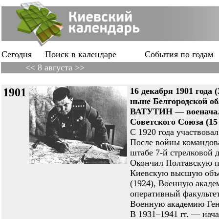
Сегодня
Поиск в календаре
События по годам
<< 8 августа >>
1901
16 декабря 1901 года (3
ныне Белгородской о
ВАТУТИН — военачаль
Советского Союза (15 
С 1920 года участвова
После войны командова
штабе 7-й стрелковой 
Окончил Полтавскую п
Киевскую высшую объ
(1924), Военную акаде
оперативный факультет
Военную академию Ген
В 1931–1941 гг. — нач