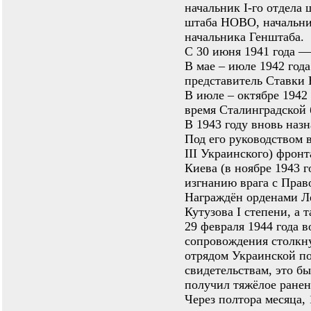
начальник I-го отдела
штаба НОВО, начальник
начальника Генштаба.
С 30 июня 1941 года —
В мае – июле 1942 год
представитель Ставки 
В июле – октябре 1942
время Сталинградской
В 1943 году вновь на
Под его руководством 
III Украинского) фрон
Киева (в ноябре 1943 
изгнанию врага с Пра
Награждён орденами Ле
Кутузова I степени, а
29 февраля 1944 года в
сопровождения столкну
отрядом Украинской по
свидетельствам, это бы
получил тяжёлое ранен
Через полтора месяца, 