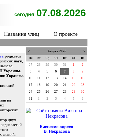
07.08.2026
сегодня
Названия улиц
О проекте
<
Август 2026
>
ва
родилась
Пн
Вт
Ср
Чт
Пт
Сб
Вс
инских наук,
27
28
29
30
31
1
2
ального
МН Украины.
3
4
5
6
7
8
9
мии Украины.
10
11
12
13
14
15
16
ицинский
17
18
19
20
21
22
23
24
25
26
27
28
29
30
31
1
2
3
4
5
6
ван на
ких
докторских
ктор двух
 редколлегий
Киевские адреса
ского
В. Некрасова
х знаний,