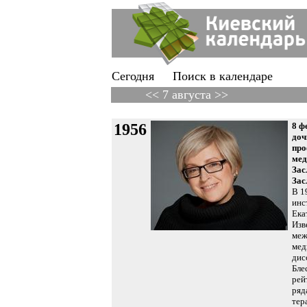
Сегодня
Поиск в календаре
<< 7 августа >>
1956
8 ф
доч
про
мед
Зас
Зас
В 1
инс
Ека
Изв
меж
мед
дис
Бле
рей
ряд
тер