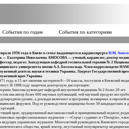
События по годам
События по категориям
евраля 1956 года в Киеве в семье выдающегося кардиохирурга
Н.М. Амосо
ь — Екатерина Николаевна АМОСОВА — ученый, кардиолог, доктор медиц
фессор, педагог. Заведующая кафедрой госпитальной терапии № 2 Национ
ицинского университета имени А.А. Богомольца. Член-корреспондент НА
луженный деятель науки и техники Украины. Лауреат Государственной пре
луженный врач Украины.
971 году, в 15 лет окончив экстерном 8—10 классы, поступила в Киевский мед
титут. В 1988 году защитила докторскую диссертацию.
терина Амосова руководит кафедрой внутренней медицины № 2 более 20 лет.
естна как автор более 600 научных публикаций, чей научный продукт востребо
дународном уровне, а доклады включают в программу всемирных и европейс
ицинских форумов. Под ее руководством защищены более 50 кандидатских и 
сертаций.
стящий врач, эрудированный высококлассный и принципиальный педагог, реда
тинговых профессиональных журналов — «Серце і судини» и «Therapia», член
а ведущих украинских журналов. Многолетний руководитель Киевского город
апевтического общества, яркий лектор, неустанный популяризатор медицински