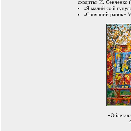
сходить» И. Сенченко (
«Я малий собі гуцул
«Сонячний ранок» М.
«Облетают