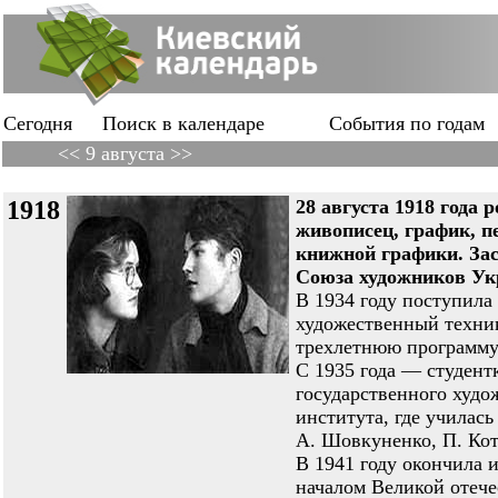
Сегодня
Поиск в календаре
События по годам
<< 9 августа >>
1918
28 августа 1918 год
живописец, график, п
книжной графики. За
Союза художников Укр
В 1934 году поступила
художественный техни
трехлетнюю программу 
С 1935 года — студент
государственного худо
института, где училась
А. Шовкуненко, П. Кот
В 1941 году окончила и
началом Великой отеч