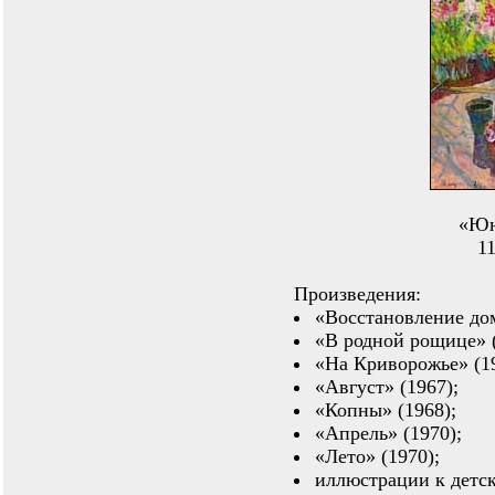
«Юн
11
Произведения:
«Восстановление до
«В родной рощице» 
«На Криворожье» (19
«Август» (1967);
«Копны» (1968);
«Апрель» (1970);
«Лето» (1970);
иллюстрации к детск