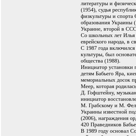
литературы и физическ
(1954), судья республи
физкультуры и спорта 
образования Украины (
Украине, второй в ССС
Со школьных лет Илья 
еврейского народа, в с
С 1987 года включился
культуры, был основат
общества (1988).
Инициатор установки 
детям Бабьего Яра, ки
мемориальных досок пр
Меер, которая родилас
Д. Гофштейну, музыкан
инициатор восстановле
М. Грабскому и М. Фел
Украины известной по
(2006), награждения орд
420 Праведников Бабьег
В 1989 году основал С